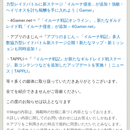
力型レイドバトルに新ステージ「イルーナ侵攻」が追加！強敵・
ヘイリオスを討ち報酬を手に入れよう｜Gamer
』
・4Gamer.net⇒『
「イルーナ戦記オンライン」，新たなギルド
レイド戦「イルーナ侵攻」が追加 – 4Gamer.net
』
・アプリのまじん⇒『
アプリのまじん – 「イルーナ戦記」多人
数協力型レイドバトル新ステージ公開！新たなマップ・新ミッシ
ョンも同時追加！
』
・TAPPLI⇒『
『イルーナ戦記』が新たなギルドレイド戦ステー
ジ、新コンテンツなどを追加したアップデートを実施！｜ニュー
ス｜TAPPLI
』
等々多くの媒体に取り扱っていただきありがとうございます。
全てを紹介できませんがご容赦ください。
この度のお知らせは以上となります
※blogの内容は、掲載時の仕様に基づく内容となっております。
※詳しい内容に関してのお問い合わせにはお答えいたしかねます。
※アプリをご利用された時点で規約に同意いただいたとみなします。