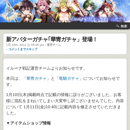
検索
新アバターガチャ｢華冑ガチャ」登場！
1月 10th, 2013 @ 09:05 pm › 運営チーム
↓ コメントまでスキップ
イルーナ戦記運営チームよりお知らせです。
本日は、「
華冑ガチャ
」と「
竜騎ガチャ
」についてお知らせで
す。
1月10日(木)掲載時点で記載の情報に誤りがございました。お客
様に混乱をまねいてしまい大変申し訳ございませんでした。内容
について 1月11日(金)10:40に記載内容を修正させていただきま
した。
▼アイテムショップ情報