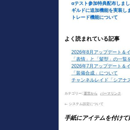
αテスト参加特典配布しました
ギルドに追加機能を実装し
トレード機能について
よく読まれている記事
2026年8月アップデート＆
「表情」と「髪型」の一覧
2026年7月アップデート＆
「装備合成」について
チャンネルレイド「シアナ
カテゴリー:
運営から
パーマリンク
←
システム設定について
手紙にアイテムを付けて