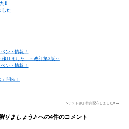
!!
ました
イベント情報！
を作りました！～改訂第3版～
イベント情報！
ス」開催！
αテスト参加特典配布しました!!
→
への4件のコメント
贈りましょう♪