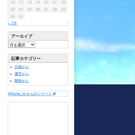
16
17
18
19
20
21
22
23
24
25
26
27
28
29
30
31
« 7月
アーカイブ
記事カテゴリー
広報から
運営から
開発から
@iruna_pr からのツイート