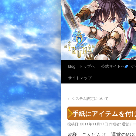
blog トップへ
公式サイトへ
ゲ
サイトマップ
←
システム設定について
手紙にアイテムを付
投稿日:
2011年11月17日
作成者:
運営チ
皆様、こんばんは。運営のMO