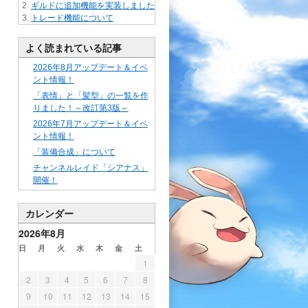
ギルドに追加機能を実装しました
トレード機能について
よく読まれている記事
2026年8月アップデート＆イベ
ント情報！
「表情」と「髪型」の一覧を作
りました！～改訂第3版～
2026年7月アップデート＆イベ
ント情報！
「装備合成」について
チャンネルレイド「シアナス」
開催！
カレンダー
2026年8月
日
月
火
水
木
金
土
1
2
3
4
5
6
7
8
9
10
11
12
13
14
15