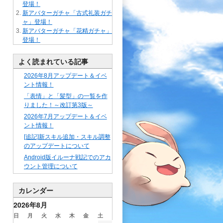
登場！
新アバターガチャ「古式礼装ガチ
ャ」登場！
新アバターガチャ「花精ガチャ」
登場！
よく読まれている記事
2026年8月アップデート＆イベ
ント情報！
「表情」と「髪型」の一覧を作
りました！～改訂第3版～
2026年7月アップデート＆イベ
ント情報！
[追記]新スキル追加・スキル調整
のアップデートについて
Android版イルーナ戦記でのアカ
ウント管理について
カレンダー
2026年8月
日
月
火
水
木
金
土