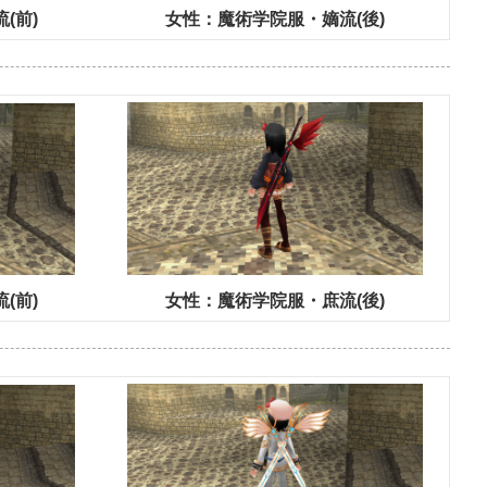
(前)
女性：魔術学院服・嫡流(後)
(前)
女性：魔術学院服・庶流(後)