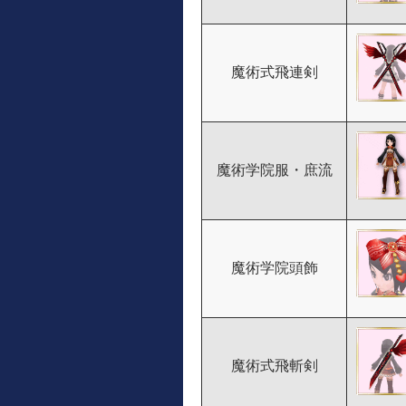
魔術式飛連剣
魔術学院服・庶流
魔術学院頭飾
魔術式飛斬剣