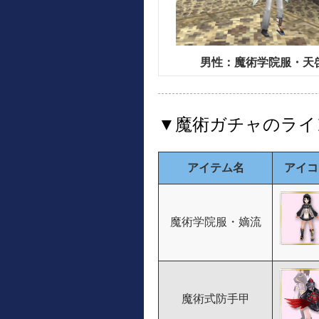
男性：魔術学院服・天啓
▼魔術ガチャのライ
アイテム名
アイコ
魔術学院服・嫡流
魔術式防手甲