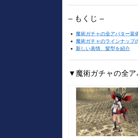
– もくじ –
魔術ガチャの全アバター装
魔術ガチャのラインナップ
新しい表情、髪型を紹介
▼魔術ガチャの全ア