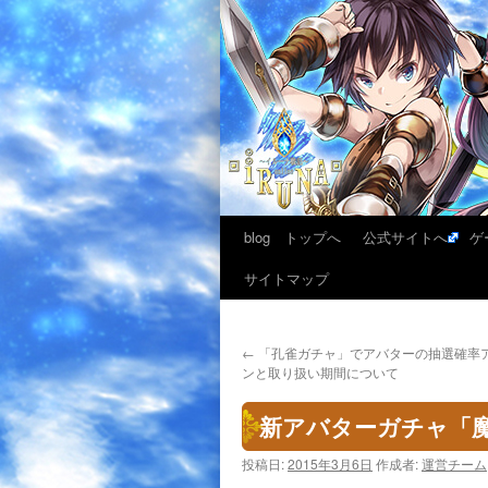
blog トップへ
公式サイトへ
ゲ
サイトマップ
←
「孔雀ガチャ」でアバターの抽選確率
ンと取り扱い期間について
新アバターガチャ「
投稿日:
2015年3月6日
作成者:
運営チーム