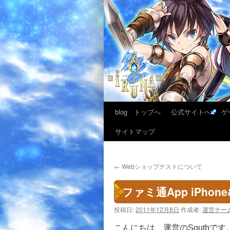
blog トップへ
公式サイトへ
ゲ
サイトマップ
←
Webショップテストについて
ファミ通App iPhone
投稿日:
2011年12月8日
作成者:
運営チー
こんにちは、運営のSouthです