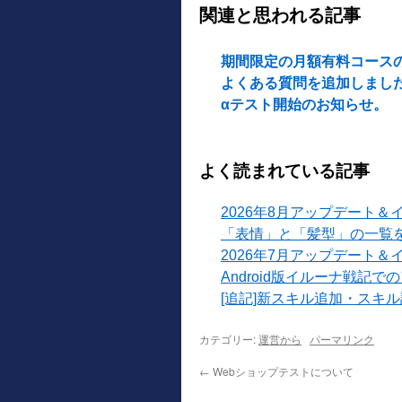
関連と思われる記事
期間限定の月額有料コース
よくある質問を追加しまし
αテスト開始のお知らせ。
よく読まれている記事
2026年8月アップデート＆
「表情」と「髪型」の一覧
2026年7月アップデート＆
Android版イルーナ戦記
[追記]新スキル追加・スキ
カテゴリー:
運営から
パーマリンク
←
Webショップテストについて