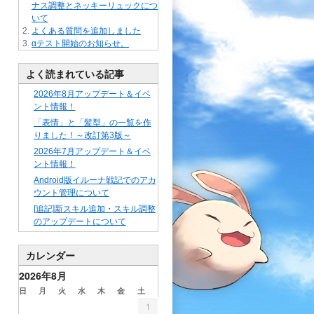
ナス調整とネッキーリュックにつ
いて
よくある質問を追加しました
αテスト開始のお知らせ。
よく読まれている記事
2026年8月アップデート＆イベ
ント情報！
「表情」と「髪型」の一覧を作
りました！～改訂第3版～
2026年7月アップデート＆イベ
ント情報！
Android版イルーナ戦記でのアカ
ウント管理について
[追記]新スキル追加・スキル調整
のアップデートについて
カレンダー
2026年8月
日
月
火
水
木
金
土
1