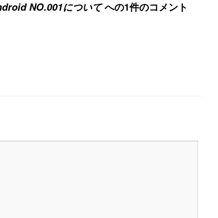
への1件のコメント
droid NO.001について