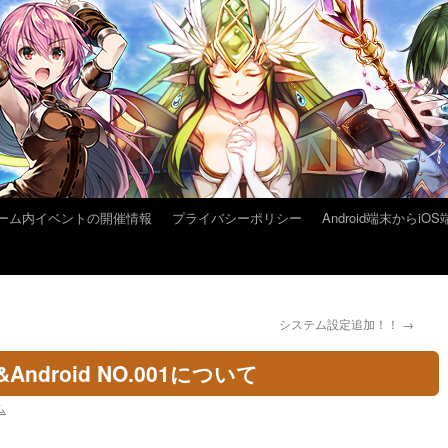
ーム内イベントの開催情報
プライバシーポリシー
Android端末から
システム設定追加！！
→
&Android NO.001について
ム
。