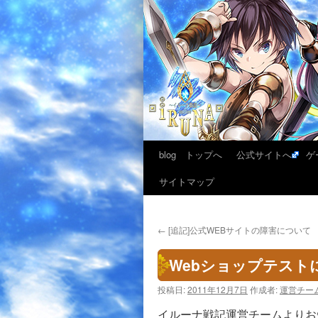
blog トップへ
公式サイトへ
ゲ
サイトマップ
←
[追記]公式WEBサイトの障害について
Webショップテスト
投稿日:
2011年12月7日
作成者:
運営チー
イルーナ戦記運営チームよりお