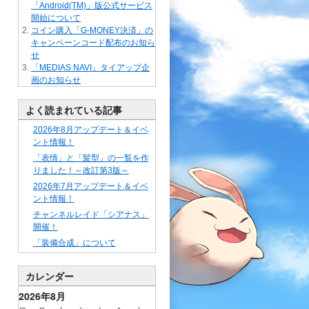
「Android(TM)」版公式サービス
開始について
コイン購入「G-MONEY決済」の
キャンペーンコード配布のお知ら
せ
「MEDIAS NAVI」タイアップ企
画のお知らせ
よく読まれている記事
2026年8月アップデート＆イベ
ント情報！
「表情」と「髪型」の一覧を作
りました！～改訂第3版～
2026年7月アップデート＆イベ
ント情報！
チャンネルレイド「シアナス」
開催！
「装備合成」について
カレンダー
2026年8月