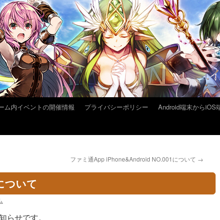
ーム内イベントの開催情報
プライバシーポリシー
Android端末から
ファミ通App iPhone&Android NO.001について
→
について
ム
知らせです。