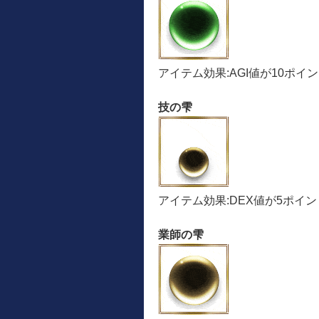
アイテム効果:AGI値が10ポイ
技の雫
アイテム効果:DEX値が5ポイ
業師の雫