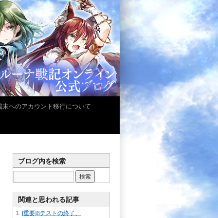
iOS端末へのアカウント移行について
ブログ内を検索
関連と思われる記事
[重要]βテストの終了、