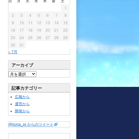
日
月
火
水
木
金
土
1
2
3
4
5
6
7
8
9
10
11
12
13
14
15
16
17
18
19
20
21
22
23
24
25
26
27
28
29
30
31
« 7月
アーカイブ
記事カテゴリー
広報から
運営から
開発から
@iruna_pr からのツイート