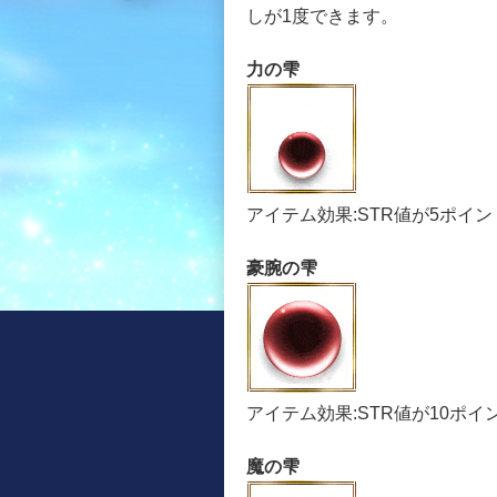
しが1度できます。
力の雫
アイテム効果:STR値が5ポイ
豪腕の雫
アイテム効果:STR値が10ポ
魔の雫