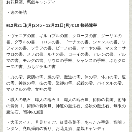
お花見酒、悪戯キャンディ
・速の缶詰
■12月21日(月)2:45～12月21日(月)4:10 接続障害
・ヴェニアの書、ギルゴブルの書、クローヌの書、グーリエの
書、グラルの書、コロンの書、ゴーチェの書、シャンスの書、ソ
フィスの書、ソラフの書、ピーノの書、マーヤの書、マスターサ
ウロの書、メノの書、ルナの書、ローイの書、アレンの書、デル
マの書、モルグの書、サウロの手帳、シャンスの手帳、ぷちクロ
ーヌの書、ぷちグラルの書
・力の雫、豪腕の雫、魔の雫、魔道の雫、体の雫、体力の雫、速
の雫、神速の雫、技の雫、業師の雫、必殺の雫、バイタルの雫、
マジクルの雫、女神の雫
・職人の砥石、職人の砥石Ⅱ、職人の砥石Ⅲ、術師の装飾、術師
の装飾Ⅱ、術師の装飾Ⅲ、神速の魔法石、必殺の魔法石、無限の
魔法石、闇神の加護
・大玉スイカ、月見だんご、紅葉茶菓子、あったか手袋、宵闇ラ
ンタン、尭風舜雨の祈り、お花見酒、悪戯キャンディ