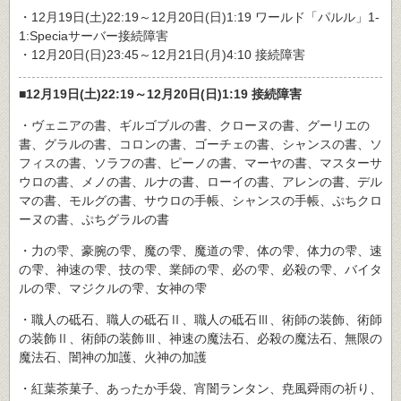
・12月19日(土)22:19～12月20日(日)1:19 ワールド「パルル」1-
1:Speciaサーバー接続障害
・12月20日(日)23:45～12月21日(月)4:10 接続障害
■12月19日(土)22:19～12月20日(日)1:19 接続障害
・ヴェニアの書、ギルゴブルの書、クローヌの書、グーリエの
書、グラルの書、コロンの書、ゴーチェの書、シャンスの書、ソ
フィスの書、ソラフの書、ピーノの書、マーヤの書、マスターサ
ウロの書、メノの書、ルナの書、ローイの書、アレンの書、デル
マの書、モルグの書、サウロの手帳、シャンスの手帳、ぷちクロ
ーヌの書、ぷちグラルの書
・力の雫、豪腕の雫、魔の雫、魔道の雫、体の雫、体力の雫、速
の雫、神速の雫、技の雫、業師の雫、必の雫、必殺の雫、バイタ
ルの雫、マジクルの雫、女神の雫
・職人の砥石、職人の砥石Ⅱ、職人の砥石Ⅲ、術師の装飾、術師
の装飾Ⅱ、術師の装飾Ⅲ、神速の魔法石、必殺の魔法石、無限の
魔法石、闇神の加護、火神の加護
・紅葉茶菓子、あったか手袋、宵闇ランタン、尭風舜雨の祈り、