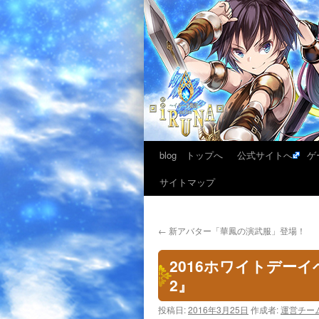
blog トップへ
公式サイトへ
ゲ
サイトマップ
←
新アバター「華鳳の演武服」登場！
2016ホワイトデー
2』
投稿日:
2016年3月25日
作成者:
運営チー