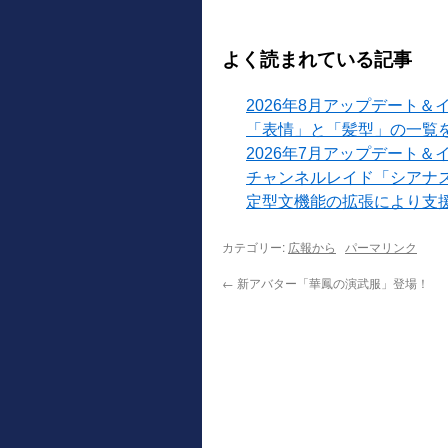
よく読まれている記事
2026年8月アップデート＆
「表情」と「髪型」の一覧
2026年7月アップデート＆
チャンネルレイド「シアナ
定型文機能の拡張により支
カテゴリー:
広報から
パーマリンク
←
新アバター「華鳳の演武服」登場！