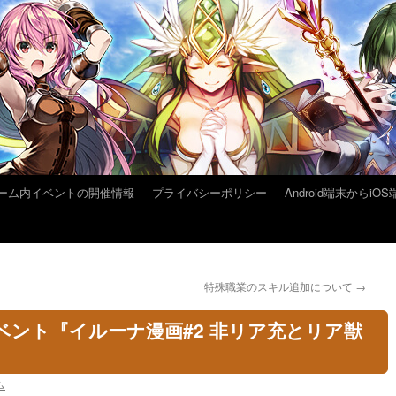
ーム内イベントの開催情報
プライバシーポリシー
Android端末から
特殊職業のスキル追加について
→
イベント『イルーナ漫画#2 非リア充とリア獣
ム