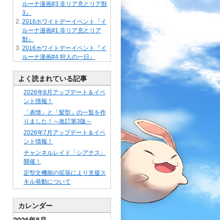
ルーナ漫画#3 非リア充とリア獣
3』
2016ホワイトデーイベント『イ
ルーナ漫画#1 非リア充とリア
獣』
2016ホワイトデーイベント『イ
ルーナ漫画#4 狩人の一日』
よく読まれている記事
2026年8月アップデート＆イベ
ント情報！
「表情」と「髪型」の一覧を作
りました！～改訂第3版～
2026年7月アップデート＆イベ
ント情報！
チャンネルレイド「シアナス」
開催！
定型文機能の拡張により支援ス
キル発動について
カレンダー
2026年8月