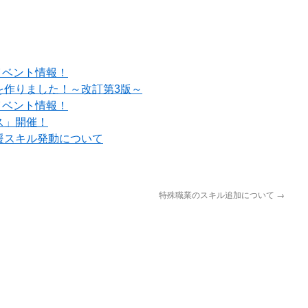
イベント情報！
を作りました！～改訂第3版～
イベント情報！
ス」開催！
援スキル発動について
特殊職業のスキル追加について
→