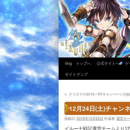
blog トップへ
公式サイトへ
ゲ
サイトマップ
←
クリスマス2016！RTキャンペーンの
12月24日(土)チャ
投稿日:
2016年12月22日
作成者:
運営チ
イルーナ戦記運営チームより12