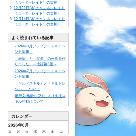
（ボーダーレイド）の実施
12月21日(水)チャンネルレイド
（ボーダーレイド）の実施!!
12月14日(水)チャンネルレイド
（ボーダーレイド）の実施!!
よく読まれている記事
2026年8月アップデート＆イベ
ント情報！
「表情」と「髪型」の一覧を作
りました！～改訂第3版～
2026年7月アップデート＆イベ
ント情報！
「ギルドスキル」と「ギルドレ
ベル」について
定型文機能の拡張により支援ス
キル発動について
カレンダー
2026年8月
日
月
火
水
木
金
土