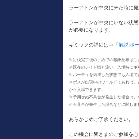
ラーアトンが中央に来た時に発
ラーアトンが中央にいない状態
が必要になります。
ギミックの詳細は⇒『
解説!ボ
※討伐完了後の手紙での報酬配布はご
※既存のレイド戦と違い、入場時にギ
※パーティを結成した状態でも入場で
※ボスが出現中のワールドであれば、
から入場できます。
※予期せぬ不具合が発生した場合は、
※不具合が発生した場合などに関しま
あらかじめご了承ください。
この機会に皆さまのご参加を心