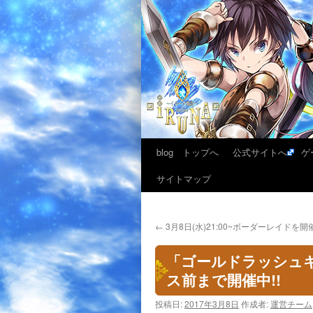
blog トップへ
公式サイトへ
ゲ
サイトマップ
←
3月8日(水)21:00~ボーダーレイドを開
「ゴールドラッシュキ
ス前まで開催中!!
投稿日:
2017年3月8日
作成者:
運営チーム