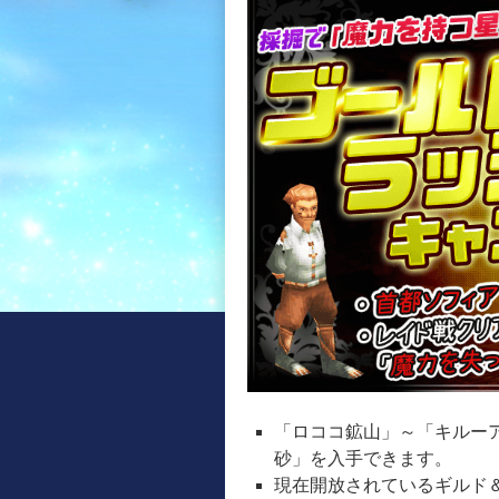
「ロココ鉱山」～「キルー
砂」を入手できます。
現在開放されているギルド