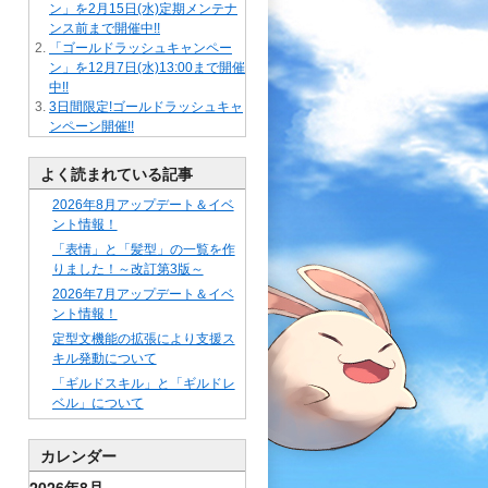
ン」を2月15日(水)定期メンテナ
ンス前まで開催中!!
「ゴールドラッシュキャンペー
ン」を12月7日(水)13:00まで開催
中!!
3日間限定!ゴールドラッシュキャ
ンペーン開催!!
よく読まれている記事
2026年8月アップデート＆イベ
ント情報！
「表情」と「髪型」の一覧を作
りました！～改訂第3版～
2026年7月アップデート＆イベ
ント情報！
定型文機能の拡張により支援ス
キル発動について
「ギルドスキル」と「ギルドレ
ベル」について
カレンダー
2026年8月