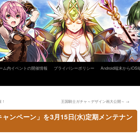
ーム内イベントの開催情報
プライバシーポリシー
Android端末から
催！
王国騎士ガチャ～デザイン画大公開～
→
ャンペーン」を3月15日(水)定期メンテナン