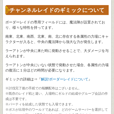
チャンネルレイドのギミックについて
ボーダーレイドの専用フィールドには、魔法陣が設置されてお
り、様々な特性を持ってます。
南東、北東、南西、北東、南、北に存在する各属性の力場にキャ
ラクターが入ると、中央の魔法陣から強大な力が発生します。
ラーアトンが中央に来た時に発動させることで、大ダメージを与
えられます。
ラーアトンが中央にいない状態で発動させた場合、各属性の力場
の復活に１分ほどの時間が必要になります。
ギミックの詳細は⇒『
解説!ボーダーレイドについて
』
※討伐完了後の手紙での報酬配布はございません。
※既存のレイド戦と違い、入場時にギルドの結成やグループ会話の作
成は不要です。
※パーティを結成した状態でも入場できます。
※ボスが出現中のワールドであれば、どのゲームサーバーを選択して