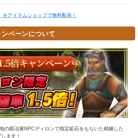
)」をアイテムショップで無料配布！
ャンペーンについて
地の鍛冶屋NPCディロンで指定鉱石をもちいた精錬した
プします！