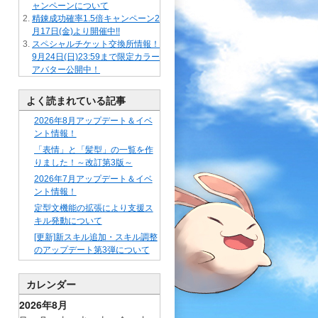
ャンペーンについて
精錬成功確率1.5倍キャンペーン2
月17日(金)より開催中!!
スペシャルチケット交換所情報！
9月24日(日)23:59まで限定カラー
アバター公開中！
よく読まれている記事
2026年8月アップデート＆イベ
ント情報！
「表情」と「髪型」の一覧を作
りました！～改訂第3版～
2026年7月アップデート＆イベ
ント情報！
定型文機能の拡張により支援ス
キル発動について
[更新]新スキル追加・スキル調整
のアップデート第3弾について
カレンダー
2026年8月