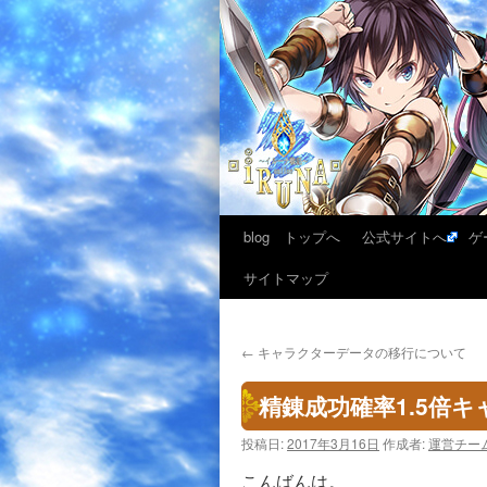
blog トップへ
公式サイトへ
ゲ
サイトマップ
←
キャラクターデータの移行について
精錬成功確率1.5倍キャ
投稿日:
2017年3月16日
作成者:
運営チー
こんばんは。