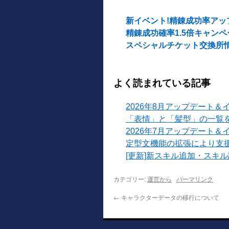
新イベント!精錬成功率ア
精錬成功確率1.5倍キャンペー
スペシャルチケット交換所情報
よく読まれている記事
2026年8月アップデート＆
「表情」と「髪型」の一覧
2026年7月アップデート＆
定型文機能の拡張により支
[更新]新スキル追加・スキ
カテゴリー:
運営から
パーマリンク
←
キャラクターデータの移行について