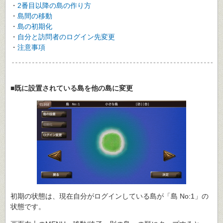
・
2番目以降の島の作り方
・
島間の移動
・
島の初期化
・
自分と訪問者のログイン先変更
・
注意事項
■既に設置されている島を他の島に変更
初期の状態は、現在自分がログインしている島が「島 No:1」の
状態です。