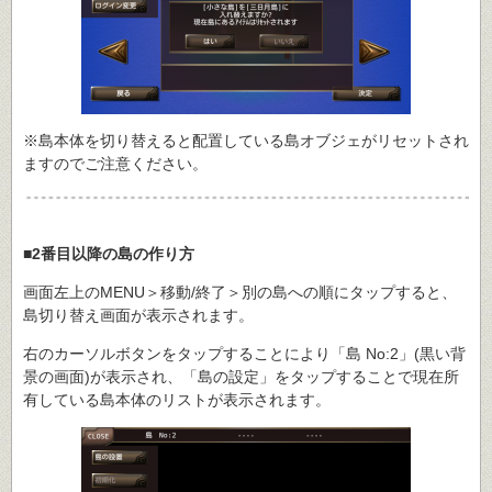
※島本体を切り替えると配置している島オブジェがリセットされ
ますのでご注意ください。
■2番目以降の島の作り方
画面左上のMENU＞移動/終了＞別の島への順にタップすると、
島切り替え画面が表示されます。
右のカーソルボタンをタップすることにより「島 No:2」(黒い背
景の画面)が表示され、「島の設定」をタップすることで現在所
有している島本体のリストが表示されます。