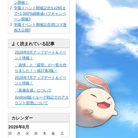
ン開催！
学園イベント開催記念!Lv260ま
で+1,000%経験値バフキャンペ
ーン開催!!
学園イベント開催記念!四コマ漫
画大公開!!
よく読まれている記事
2026年8月アップデート＆イベ
ント情報！
「表情」と「髪型」の一覧を作
りました！～改訂第3版～
2026年7月アップデート＆イベ
ント情報！
「装備合成」について
Android版イルーナ戦記でのアカ
ウント管理について
カレンダー
2026年8月
日
月
火
水
木
金
土