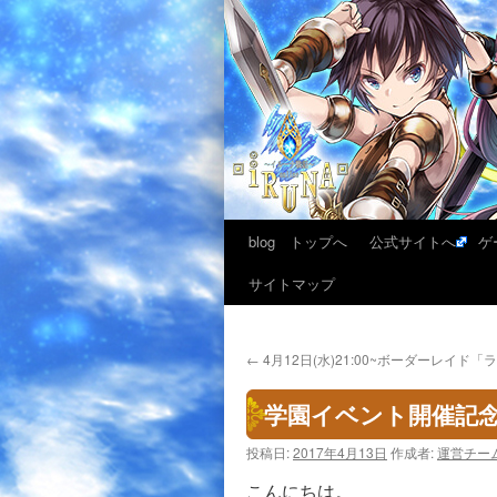
blog トップへ
公式サイトへ
ゲ
サイトマップ
←
4月12日(水)21:00~ボーダーレイド「
学園イベント開催記念
投稿日:
2017年4月13日
作成者:
運営チー
こんにちは。