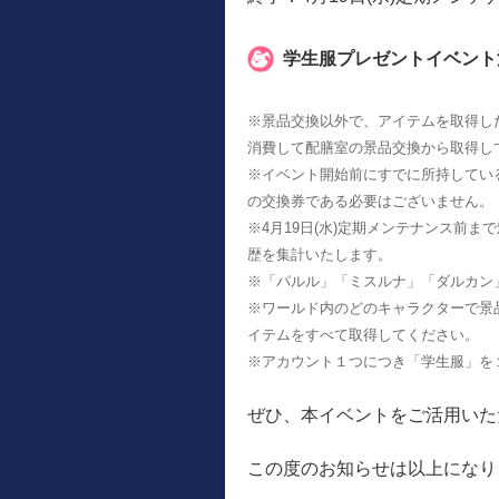
学生服プレゼントイベント
※景品交換以外で、アイテムを取得し
消費して配膳室の景品交換から取得し
※イベント開始前にすでに所持してい
の交換券である必要はございません。
※4月19日(水)定期メンテナンス前
歴を集計いたします。
※「パルル」「ミスルナ」「ダルカン
※ワールド内のどのキャラクターで景
イテムをすべて取得してください。
※アカウント１つにつき「学生服」を
ぜひ、本イベントをご活用いた
この度のお知らせは以上になり