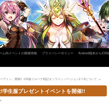
ーム内イベントの開催情報
プライバシーポリシー
Android端末から
ラーアトン」開催!!
iOS版イルーナ戦記オンライン バージョン2.1.6について
→
!学生服プレゼントイベントを開催!!
ム