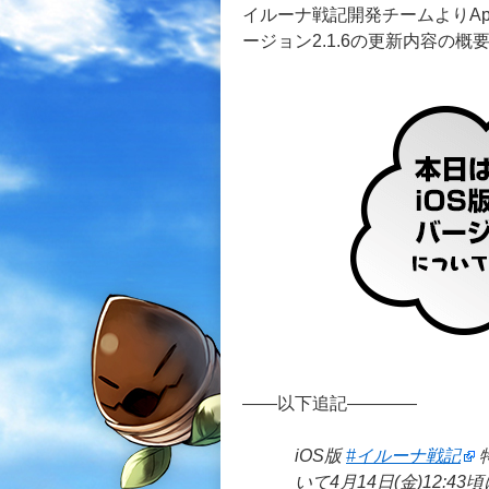
イルーナ戦記開発チームよりAp
ージョン2.1.6の更新内容の
――以下追記――――
iOS版
#イルーナ戦記
いて4月14日(金)12: