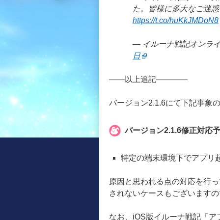
た。皆様に多大なご迷惑
https://t.co/huKkJMDoN8
— イルーナ戦記オンライン
日
――以上追記――――
バージョン2.1.6にて下記事
バージョン2.1.6修正対応
特定の端末環境下でアプリ
原因と思われる点の対応を行っ
されないケースもございますの
なお、iOS版イルーナ戦記「ア