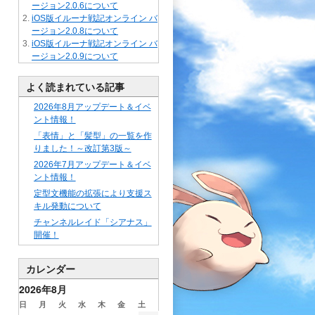
ージョン2.0.6について
iOS版イルーナ戦記オンライン バ
ージョン2.0.8について
iOS版イルーナ戦記オンライン バ
ージョン2.0.9について
よく読まれている記事
2026年8月アップデート＆イベ
ント情報！
「表情」と「髪型」の一覧を作
りました！～改訂第3版～
2026年7月アップデート＆イベ
ント情報！
定型文機能の拡張により支援ス
キル発動について
チャンネルレイド「シアナス」
開催！
カレンダー
2026年8月
日
月
火
水
木
金
土