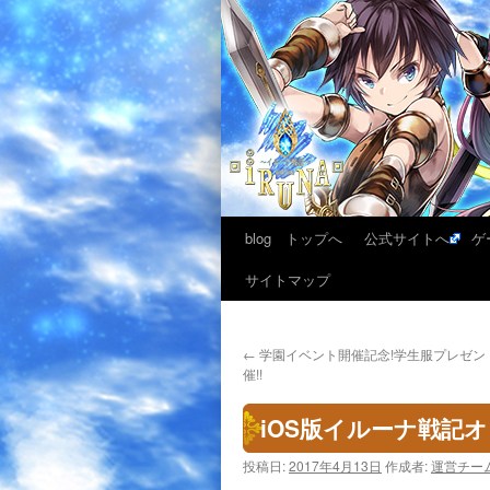
blog トップへ
公式サイトへ
ゲ
サイトマップ
←
学園イベント開催記念!学生服プレゼン
催!!
iOS版イルーナ戦記オ
投稿日:
2017年4月13日
作成者:
運営チー