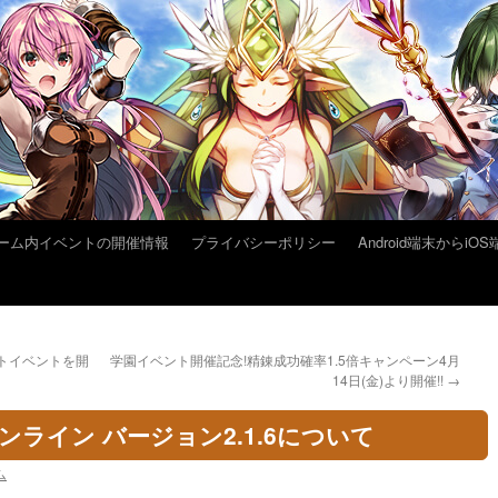
ーム内イベントの開催情報
プライバシーポリシー
Android端末から
トイベントを開
学園イベント開催記念!精錬成功確率1.5倍キャンペーン4月
14日(金)より開催!!
→
ンライン バージョン2.1.6について
ム