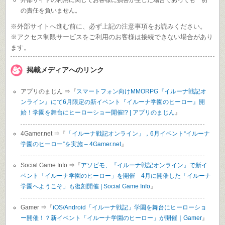
の責任を負いません。
※外部サイトへ進む前に、必ず上記の注意事項をお読みください。
※アクセス制限サービスをご利用のお客様は接続できない場合があり
ます。
掲載メディアへのリンク
アプリのまじん ⇒『
スマートフォン向けMMORPG『イルーナ戦記オ
ンライン』にて6月限定の新イベント『イルーナ学園のヒーロー』開
始！学園を舞台にヒーローショー開催!? | アプリのまじん
』
4Gamer.net ⇒『
「イルーナ戦記オンライン」，6月イベント“イルーナ
学園のヒーロー”を実施 – 4Gamer.net
』
Social Game Info ⇒『
アソビモ、『イルーナ戦記オンライン』で新イ
ベント「イルーナ学園のヒーロー」を開催 4月に開催した「イルーナ
学園へようこそ」も復刻開催 | Social Game Info
』
Gamer ⇒『
iOS/Android「イルーナ戦記」学園を舞台にヒーローショ
ー開催！？新イベント「イルーナ学園のヒーロー」が開催｜Gamer
』