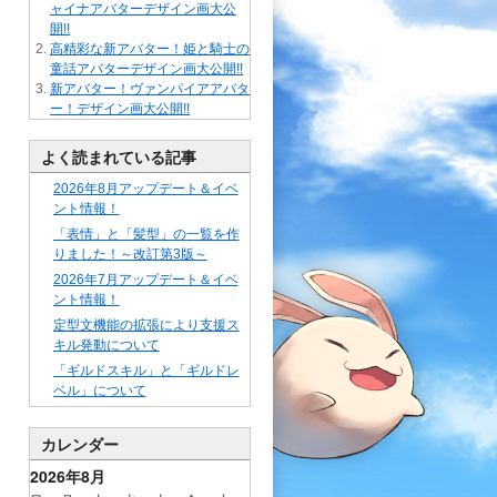
ャイナアバターデザイン画大公
開!!
高精彩な新アバター！姫と騎士の
童話アバターデザイン画大公開!!
新アバター！ヴァンパイアアバタ
ー！デザイン画大公開!!
よく読まれている記事
2026年8月アップデート＆イベ
ント情報！
「表情」と「髪型」の一覧を作
りました！～改訂第3版～
2026年7月アップデート＆イベ
ント情報！
定型文機能の拡張により支援ス
キル発動について
「ギルドスキル」と「ギルドレ
ベル」について
カレンダー
2026年8月