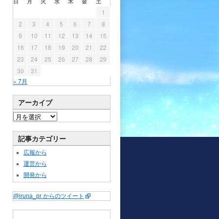
日
月
火
水
木
金
土
1
2
3
4
5
6
7
8
9
10
11
12
13
14
15
16
17
18
19
20
21
22
23
24
25
26
27
28
29
30
31
« 7月
アーカイブ
記事カテゴリー
広報から
運営から
開発から
@iruna_pr からのツイート