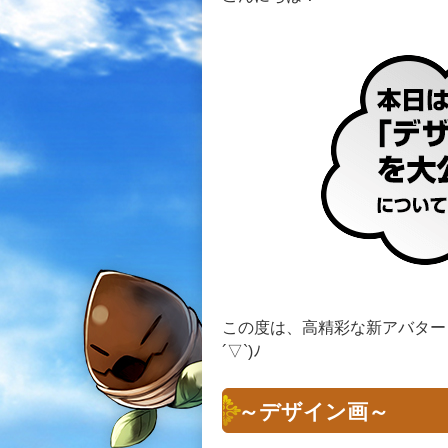
この度は、高精彩な新アバター
´▽`)ﾉ
～デザイン画～