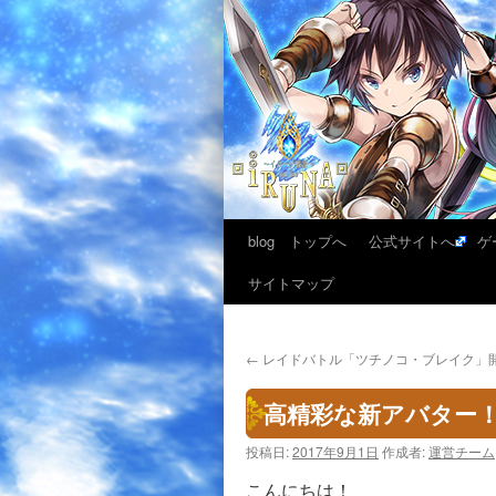
blog トップへ
公式サイトへ
ゲ
サイトマップ
←
レイドバトル「ツチノコ・ブレイク」開催!
高精彩な新アバター！
投稿日:
2017年9月1日
作成者:
運営チーム
こんにちは！