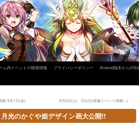
ーム内イベントの開催情報
プライバシーポリシー
Android端末から
-9月1日(金)-
9月2日(土)、3日(日)実施イベント情報!
→
月光のかぐや姫デザイン画大公開!!