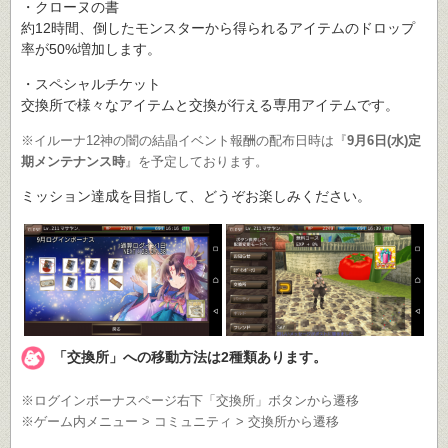
・クローヌの書
約12時間、倒したモンスターから得られるアイテムのドロップ
率が50%増加します。
・スペシャルチケット
交換所で様々なアイテムと交換が行える専用アイテムです。
※イルーナ12神の闇の結晶イベント報酬の配布日時は『
9月6日(水)定
期メンテナンス時
』を予定しております。
ミッション達成を目指して、どうぞお楽しみください。
「交換所」への移動方法は2種類あります。
※ログインボーナスページ右下「交換所」ボタンから遷移
※ゲーム内メニュー > コミュニティ > 交換所から遷移