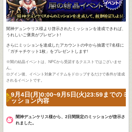
闇神デュンケリス様より啓示されたミッションを達成できれば、
うれしいご褒美がプレゼント!
さらにミッションを達成したアカウントの中から抽選で7名様に
「ガチャチケット1枚」をプレゼントします!
※闇の結晶イベントは、NPCから受諾するクエストではございませ
ん。
ログイン後、イベント対象アイテムをドロップするだけで条件が達成
されるイベントです。
9月4日(月)0:00~9月5日(火)23:59までのミ
ッション内容
闇神デュンケリス様から、2日間限定のミッションが啓示さ
れました。