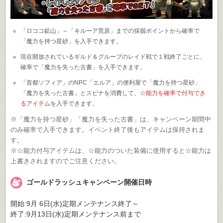
「ロココ鉱山」～「キルーア荒原」までの採掘ポイントから確率で
「魔力を持つ星砂」を入手できます。
現在開放されているギルド＆グループのレイド戦で１戦終了ごとに、
確率で「魔力を失った古書」を入手できます。
「首都ソフィア」のNPC「エルア」の便利屋で「魔力を持つ星砂」
「魔力を失った古書」とスピナを消費して、
☆能力を確率で付与でき
るアイテム
を入手できます。
※「魔力を持つ星砂」「魔力を失った古書」は、キャンペーン期間中
のみ確率で入手できます。イベント終了後もアイテムは保持されま
す。
※☆能力付与アイテムは、☆能力のついた装備に使用すると☆能力は
上書きされますのでご注意ください。
ゴールドラッシュキャンペーン開催日時
開始:9月 6日(水)定期メンテナンス終了～
終了:9月13日(水)定期メンテナンス前まで