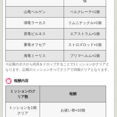
個
山竜ベルゲン
ベルクレーテ×1個
湖竜ラーカス
リムニナックル×1個
原竜ビルネス
エアストラム×1個
番竜オフセア
ストロズロッド×1個
海竜ミーリス
プリマヘルム×1個
※記載のボスから武具をドロップすることで1ミッションがクリアと
なります。記載のミッションすべてクリアで16個クリアとなります。
報酬内容
ミッションのク
報酬
リア数
ミッションを1個
お祓い券×10個
クリア