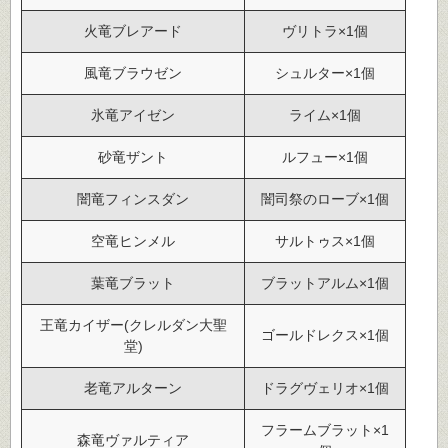
火竜ブレアード
ヴリトラ×1個
風竜ブラウゼン
シュルター×1個
氷竜アイゼン
ライム×1個
砂竜ザント
ルフュー×1個
闇竜フィンスダン
闇司祭のローブ×1個
空竜ヒンメル
サルトゥス×1個
葉竜ブラット
ブラットアルム×1個
王竜カイザー(クレルダン大聖
ゴールドレクス×1個
堂)
老竜アルターン
ドラグヴェリオ×1個
フラームブラット×1
森竜ヴァルティア