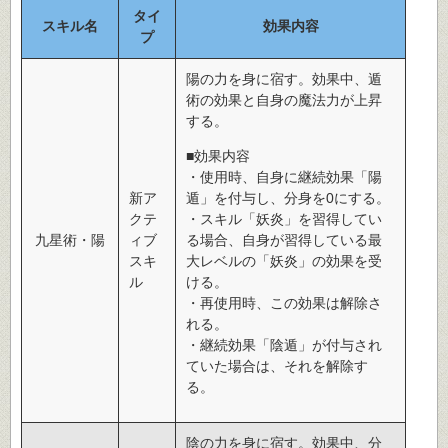
タイ
スキル名
効果内容
プ
陽の力を身に宿す。効果中、遁
術の効果と自身の魔法力が上昇
する。
■効果内容
・使用時、自身に継続効果「陽
新ア
遁」を付与し、分身を0にする。
クテ
・スキル「妖炎」を習得してい
九星術・陽
ィブ
る場合、自身が習得している最
スキ
大レベルの「妖炎」の効果を受
ル
ける。
・再使用時、この効果は解除さ
れる。
・継続効果「陰遁」が付与され
ていた場合は、それを解除す
る。
陰の力を身に宿す。効果中、分