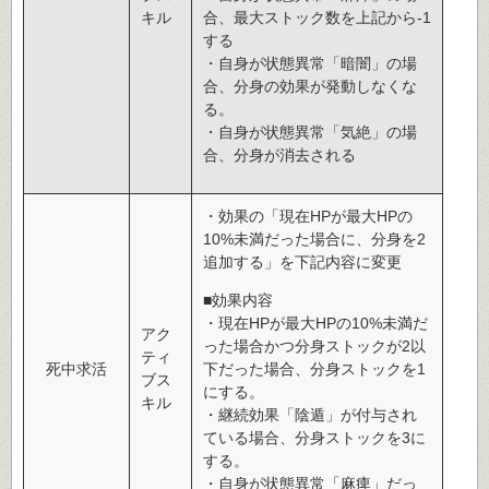
キル
合、最大ストック数を上記から-1
する
・自身が状態異常「暗闇」の場
合、分身の効果が発動しなくな
る。
・自身が状態異常「気絶」の場
合、分身が消去される
・効果の「現在HPが最大HPの
10%未満だった場合に、分身を2
追加する」を下記内容に変更
■効果内容
・現在HPが最大HPの10%未満だ
アク
った場合かつ分身ストックが2以
ティ
死中求活
下だった場合、分身ストックを1
ブス
にする。
キル
・継続効果「陰遁」が付与され
ている場合、分身ストックを3に
する。
・自身が状態異常「麻痺」だっ