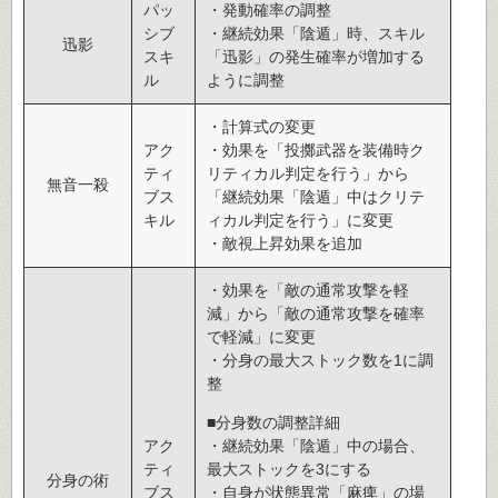
パッ
・発動確率の調整
シブ
・継続効果「陰遁」時、スキル
迅影
スキ
「迅影」の発生確率が増加する
ル
ように調整
・計算式の変更
アク
・効果を「投擲武器を装備時ク
ティ
リティカル判定を行う」から
無音一殺
ブス
「継続効果「陰遁」中はクリテ
キル
ィカル判定を行う」に変更
・敵視上昇効果を追加
・効果を「敵の通常攻撃を軽
減」から「敵の通常攻撃を確率
で軽減」に変更
・分身の最大ストック数を1に調
整
■分身数の調整詳細
アク
・継続効果「陰遁」中の場合、
ティ
最大ストックを3にする
分身の術
ブス
・自身が状態異常「麻痺」の場