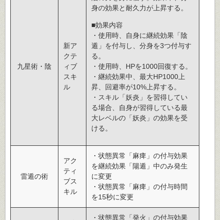
身の効果と耐久力が上昇する。
■効果内容
・使用時、自身に継続効果「陰
新ア
遁」を付与し、分身を3つ付与す
クテ
る。
九星術・陰
ィブ
・使用時、HPを1000回復する。
スキ
・継続効果中、最大HP1000上
ル
昇、回避率が10%上昇する。
・スキル「妖炎」を習得してい
る場合、自身が習得している最
大レベルの「妖炎」の効果を受
ける。
・状態異常「麻痺」の付与効果
アク
を継続効果「陽遁」中のみ発生
ティ
雷遁の術
に変更
ブス
・状態異常「麻痺」の付与時間
キル
を15秒に変更
・状態異常「発火」の付与効果