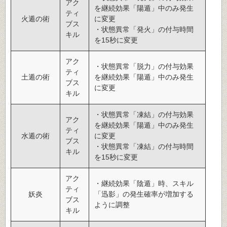
アク
を継続効果「陽遁」中のみ発生
ティ
火遁の術
に変更
ブス
・状態異常「発火」の付与時間
キル
を15秒に変更
アク
・状態異常「脱力」の付与効果
ティ
土遁の術
を継続効果「陽遁」中のみ発生
ブス
に変更
キル
・状態異常「凍結」の付与効果
アク
を継続効果「陽遁」中のみ発生
ティ
水遁の術
に変更
ブス
・状態異常「凍結」の付与時間
キル
を15秒に変更
アク
・継続効果「陰遁」時、スキル
ティ
妖炎
「迅影」の発生確率が増加する
ブス
ように調整
キル