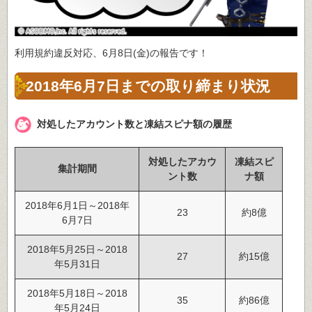
利用規約違反対応、6月8日(金)の報告です！
2018年6月7日までの取り締まり状況
対処したアカウント数と凍結スピナ額の履歴
対処したアカウ
凍結スピ
集計期間
ント数
ナ額
2018年6月1日～2018年
23
約8億
6月7日
2018年5月25日～2018
27
約15億
年5月31日
2018年5月18日～2018
35
約86億
年5月24日