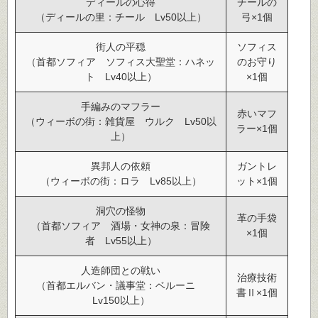
ディールの心得
チールの
（ディールの里：チール Lv50以上）
弓×1個
街人の平穏
ソフィス
（首都ソフィア ソフィス大聖堂：ハネッ
のお守り
ト Lv40以上）
×1個
手編みのマフラー
赤いマフ
（ウィーボの街：雑貨屋 ウルク Lv50以
ラー×1個
上）
異邦人の依頼
ガントレ
（ウィーボの街：ロラ Lv85以上）
ット×1個
洞穴の怪物
革の手袋
（首都ソフィア 酒場・女神の泉：冒険
×1個
者 Lv55以上）
人造師団との戦い
治療技術
（首都エルバン・議事堂：ベルーニ
書Ⅱ×1個
Lv150以上）