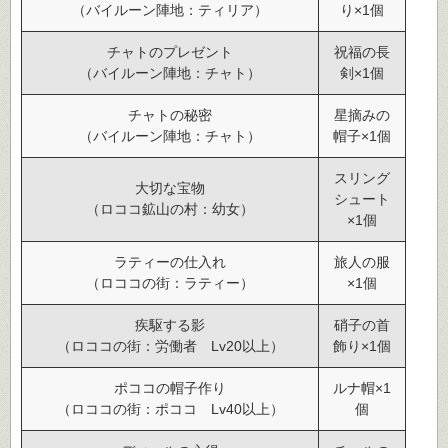
（バイルーン陣地：ティリア）
り×1個
チャトのプレゼント
祝福の長
（バイルーン陣地：チャト）
剣×1個
チャトの秘密
星摘みの
（バイルーン陣地：チャト）
帽子×1個
スリング
大切な宝物
シュート
（ロココ鉱山の村：幼女）
×1個
ラティーの仕入れ
旅人の服
（ロココの街：ラティー）
×1個
疾駆する影
硝子の首
（ロココの街：労働者 Lv20以上）
飾り×1個
ポココの帽子作り
ルナ帽×1
（ロココの街：ポココ Lv40以上）
個