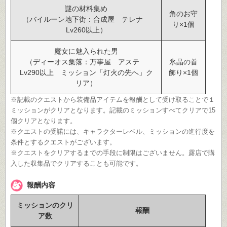
謎の材料集め
角のお守
（バイルーン地下街：合成屋 テレナ
り×1個
Lv260以上）
魔女に魅入られた男
（ディーオス集落：万事屋 アステ
氷晶の首
Lv290以上 ミッション「灯火の先へ」ク
飾り×1個
リア）
※記載のクエストから装備品アイテムを報酬として受け取ることで１
ミッションがクリアとなります。記載のミッションすべてクリアで15
個クリアとなります。
※クエストの受諾には、キャラクターレベル、ミッションの進行度を
条件とするクエストがございます。
※クエストをクリアするまでの手段に制限はございません。露店で購
入した収集品でクリアすることも可能です。
報酬内容
ミッションのクリ
報酬
ア数