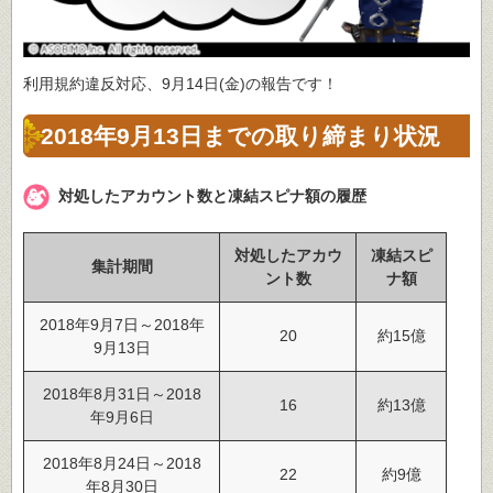
利用規約違反対応、9月14日(金)の報告です！
2018年9月13日までの取り締まり状況
対処したアカウント数と凍結スピナ額の履歴
対処したアカウ
凍結スピ
集計期間
ント数
ナ額
2018年9月7日～2018年
20
約15億
9月13日
2018年8月31日～2018
16
約13億
年9月6日
2018年8月24日～2018
22
約9億
年8月30日