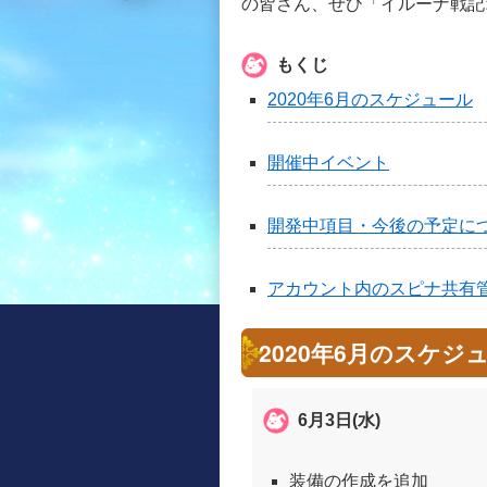
の皆さん、ぜひ「イルーナ戦記
もくじ
2020年6月のスケジュール
開催中イベント
開発中項目・今後の予定に
アカウント内のスピナ共有
2020年6月のスケジ
6月3日(水)
装備の作成を追加