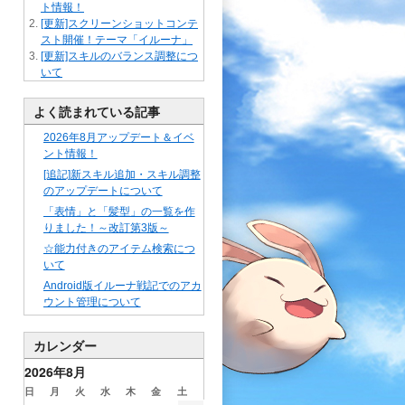
ト情報！
[更新]スクリーンショットコンテ
スト開催！テーマ「イルーナ」
[更新]スキルのバランス調整につ
いて
よく読まれている記事
2026年8月アップデート＆イベ
ント情報！
[追記]新スキル追加・スキル調整
のアップデートについて
「表情」と「髪型」の一覧を作
りました！～改訂第3版～
☆能力付きのアイテム検索につ
いて
Android版イルーナ戦記でのアカ
ウント管理について
カレンダー
2026年8月
日
月
火
水
木
金
土