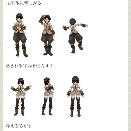
拍手/敬礼/悔しがる
あきれる/すねる/うなずく
考える/さがす