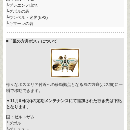
└ブレエンノ山地
└グボルの砦
└ウンベルト迷界(EP2)
└キマーレの砦
■「風の方舟ボス」について
様々なボスエリア付近への移動拠点となる風の方舟(ボス前)に一
瞬で移動できます。
▼11月6日(水)の定期メンテナンスにて追加された行き先は下記
となります。
国：ゼルトザム
└グボル
└ゲリュスト