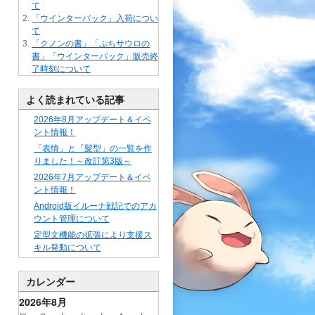
て
「ウインターパック」入荷につい
て
「クノンの書」「ぷちサウロの
書」「ウインターパック」販売終
了時刻について
よく読まれている記事
2026年8月アップデート＆イベ
ント情報！
「表情」と「髪型」の一覧を作
りました！～改訂第3版～
2026年7月アップデート＆イベ
ント情報！
Android版イルーナ戦記でのアカ
ウント管理について
定型文機能の拡張により支援ス
キル発動について
カレンダー
2026年8月