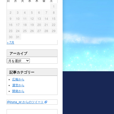
日
月
火
水
木
金
土
1
2
3
4
5
6
7
8
9
10
11
12
13
14
15
16
17
18
19
20
21
22
23
24
25
26
27
28
29
30
31
« 7月
アーカイブ
記事カテゴリー
広報から
運営から
開発から
@iruna_pr からのツイート