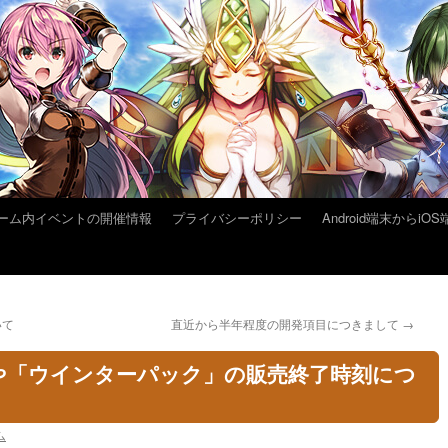
ーム内イベントの開催情報
プライバシーポリシー
Android端末から
いて
直近から半年程度の開発項目につきまして
→
や「ウインターパック」の販売終了時刻につ
ム