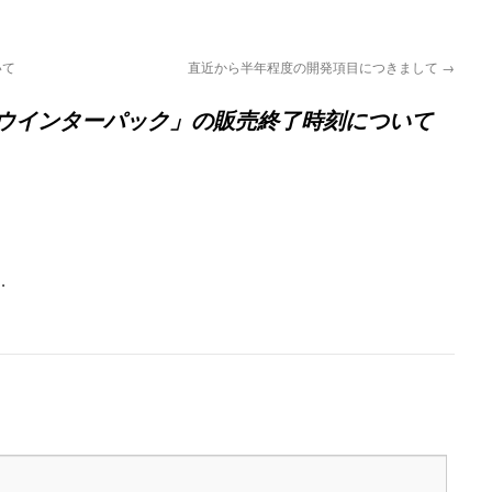
いて
直近から半年程度の開発項目につきまして
→
ウインターパック」の販売終了時刻について
…