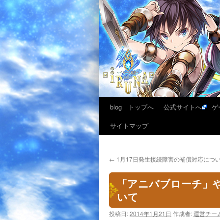
blog トップへ
公式サイトへ
ゲ
サイトマップ
←
1月17日発生接続障害の補償対応につ
「アニバブローチ」
いて
投稿日:
2014年1月21日
作成者:
運営チー