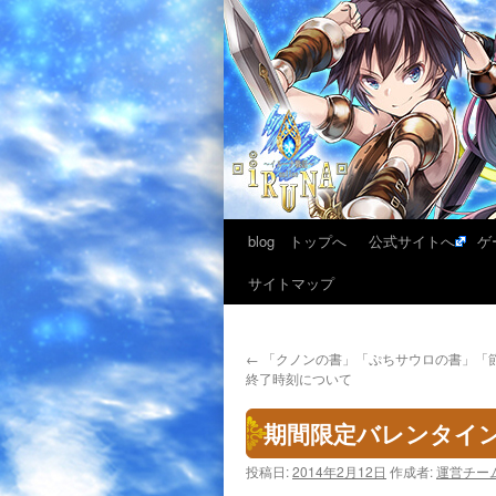
blog トップへ
公式サイトへ
ゲ
サイトマップ
←
「クノンの書」「ぷちサウロの書」「
終了時刻について
期間限定バレンタインイ
投稿日:
2014年2月12日
作成者:
運営チー