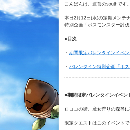
こんばんは、運営のsouthです
本日2月12日(水)の定期メン
特別企画「ボスモンスター討伐
●目次
・
期間限定バレンタインイベン
・
バレンタイン特別企画「ボス
■期間限定バレンタインイベン
ロココの街、魔女狩りの森等に
限定クエストはこのイベントで