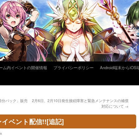
ーム内イベントの開催情報
プライバシーポリシー
Android端末から
節分パック」販売
2月6日、2月10日発生接続障害と緊急メンテナンスの補償
対応について
→
ベント配信!![追記]
ム