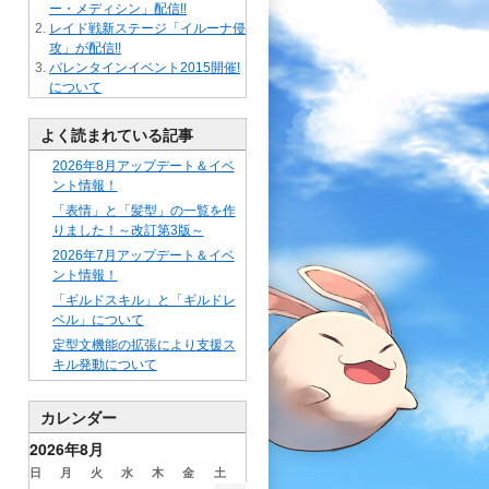
ー・メディシン」配信!!
レイド戦新ステージ「イルーナ侵
攻」が配信!!
バレンタインイベント2015開催!
について
よく読まれている記事
2026年8月アップデート＆イベ
ント情報！
「表情」と「髪型」の一覧を作
りました！～改訂第3版～
2026年7月アップデート＆イベ
ント情報！
「ギルドスキル」と「ギルドレ
ベル」について
定型文機能の拡張により支援ス
キル発動について
カレンダー
2026年8月
日
月
火
水
木
金
土