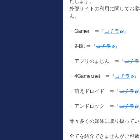
たします。
外部サイトの利用に関してお客
ん。
・Gamer ⇒『
コチラ
』
・9-Bit ⇒『
コチラ
』
・アプリのまじん ⇒『
コチラ
・4Gamer.net ⇒『
コチラ
』
・萌えドロイド ⇒『
コチラ
・アンドロック ⇒『
コチラ
等々多くの媒体に取り扱ってい
全てを紹介できませんがご容赦