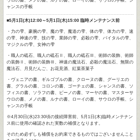
ウロの書、メノの書、ルナの書、ローイの書、サウロの手帳、シ
ャンスの手帳
■5月1日(木)12:00～5月1日(木)15:00 臨時メンテナンス前
・力の雫、豪腕の雫、魔の雫、魔道の雫、体の雫、体力の雫、速
の雫、神速の雫、技の雫、業師の雫、必殺の雫、バイタルの雫、
マジクルの雫、女神の雫
・職人の砥石、職人の砥石Ⅱ、職人の砥石Ⅲ、術師の装飾、術師
の装飾Ⅱ、術師の装飾Ⅲ、神速の魔法石、必殺の魔法石、無限の
魔法石、月見だんご、お花見酒、紅葉茶菓子
・ヴェニアの書、ギルゴブルの書、クローヌの書、グーリエの
書、グラルの書、コロンの書、ゴーチェの書、シャンスの書、ソ
フィスの書、ソラフの書、ピーノの書、マーヤの書、マスターサ
ウロの書、メノの書、ルナの書、ローイの書、サウロの手帳、シ
ャンスの手帳
※4月30日(水)23:30頃の接続障害前、5月1日(木)臨時メンテナン
ス前に使用の確認された実数の補償となります。
そのため必ずしも補償をお約束できるものではございませんこと