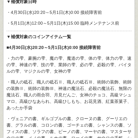
▼補償対象日時
・4月30日(水)20:20～5月1日(木)0:00 接続障害前
・5月1日(木)12:00～5月1日(木)15:00 臨時メンテナンス前
▼補償対象のコインアイテム一覧
■4月30日(水)20:20～5月1日(木)0:00 接続障害前
・力の雫、豪腕の雫、魔の雫、魔道の雫、体の雫、体力の雫、速
の雫、神速の雫、技の雫、業師の雫、必の雫、必殺の雫、バイタ
ルの雫、マジクルの雫、女神の雫
・職人の砥石、職人の砥石Ⅱ、職人の砥石Ⅲ、術師の装飾、術師
の装飾Ⅱ、術師の装飾Ⅲ、神速の魔法石、必殺の魔法石、無限の
魔法石、職人の雨合羽、月見だんご、女神のチョコ、高級マシュ
マロ、高級ひなあられ、高級ひしもち、お花見酒、紅葉茶菓子、
あったか手袋
・ヴェニアの書、ギルゴブルの書、クローヌの書、グーリエの
書、グラルの書、コロンの書、ゴーチェの書、シャンスの書、ソ
フィスの書、ソラフの書、ピーノの書、マーヤの書、マスターサ