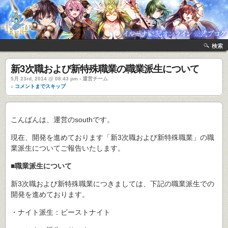
検索
新3次職および新特殊職業の職業派生について
5月 23rd, 2014 @ 08:43 pm › 運営チーム
↓ コメントまでスキップ
こんばんは、運営のsouthです。
現在、開発を進めております「新3次職および新特殊職業」の職
業派生についてご報告いたします。
■職業派生について
新3次職および新特殊職業につきましては、下記の職業派生での
開発を進めております。
・ナイト派生：ビーストナイト