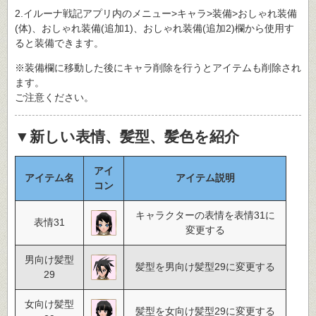
2.イルーナ戦記アプリ内のメニュー>キャラ>装備>おしゃれ装備
(体)、おしゃれ装備(追加1)、おしゃれ装備(追加2)欄から使用す
ると装備できます。
※装備欄に移動した後にキャラ削除を行うとアイテムも削除され
ます。
ご注意ください。
▼新しい表情、髪型、髪色を紹介
アイ
アイテム名
アイテム説明
コン
キャラクターの表情を表情31に
表情31
変更する
男向け髪型
髪型を男向け髪型29に変更する
29
女向け髪型
髪型を女向け髪型29に変更する