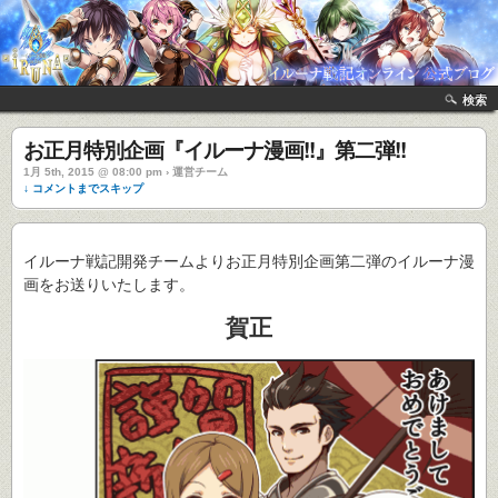
検索
お正月特別企画『イルーナ漫画!!』第二弾!!
1月 5th, 2015 @ 08:00 pm › 運営チーム
↓ コメントまでスキップ
イルーナ戦記開発チームよりお正月特別企画第二弾のイルーナ漫
画をお送りいたします。
賀正