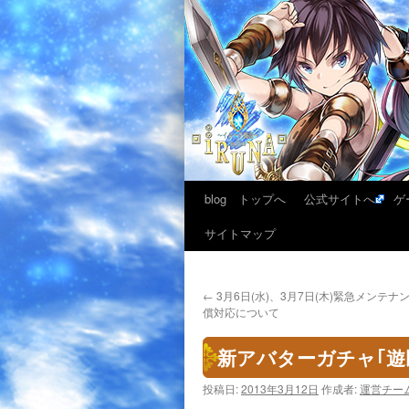
blog トップへ
公式サイトへ
ゲ
サイトマップ
←
3月6日(水)、3月7日(木)緊急メンテ
償対応について
新アバターガチャ｢
投稿日:
2013年3月12日
作成者:
運営チー