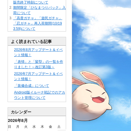
販売終了時刻について
期間限定「ひなまつりパック」入
荷について
「高貴ガチャ」「遊民ガチャ」
「忍ガチャ」再入荷期間(10/19
3:59)について
よく読まれている記事
2026年8月アップデート＆イベ
ント情報！
「表情」と「髪型」の一覧を作
りました！～改訂第3版～
2026年7月アップデート＆イベ
ント情報！
「装備合成」について
Android版イルーナ戦記でのアカ
ウント管理について
カレンダー
2026年8月
日
月
火
水
木
金
土