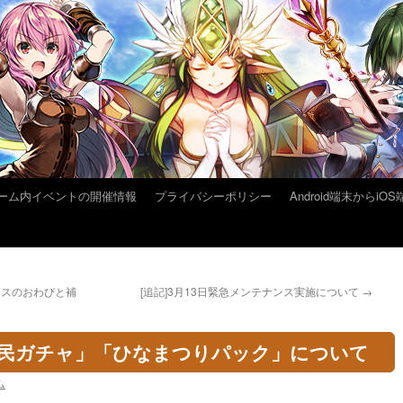
ーム内イベントの開催情報
プライバシーポリシー
Android端末から
ナンスのおわびと補
[追記]3月13日緊急メンテナンス実施について
→
遊民ガチャ」「ひなまつりパック」について
ム