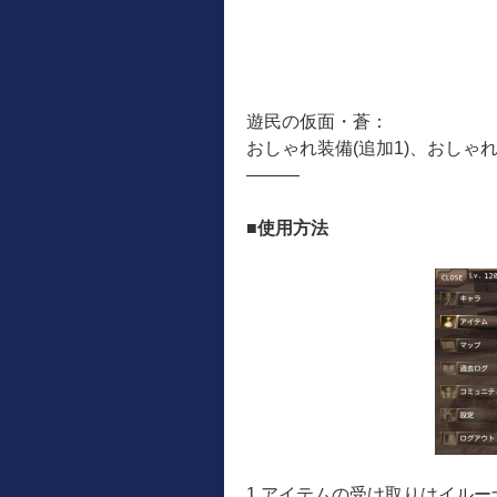
遊民の仮面・蒼：
おしゃれ装備(追加1)、おしゃ
―――
■使用方法
1.アイテムの受け取りはイル