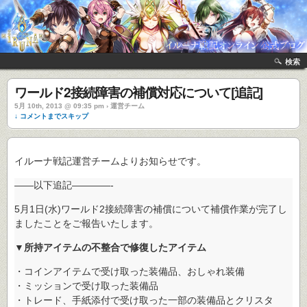
検索
ワールド2接続障害の補償対応について[追記]
5月 10th, 2013 @ 09:35 pm › 運営チーム
↓ コメントまでスキップ
イルーナ戦記運営チームよりお知らせです。
——以下追記————-
5月1日(水)ワールド2接続障害の補償について補償作業が完了し
ましたことをご報告いたします。
▼所持アイテムの不整合で修復したアイテム
・コインアイテムで受け取った装備品、おしゃれ装備
・ミッションで受け取った装備品
・トレード、手紙添付で受け取った一部の装備品とクリスタ