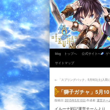
blog トップへ
公式サイトへ
ゲ
サイトマップ
←
「スプリングパック」5月9日(土)入荷に
「獅子ガチャ」5月10
投稿日:
2015年5月10日
作成者:
運営チー
イルーナ戦記運営チームより、