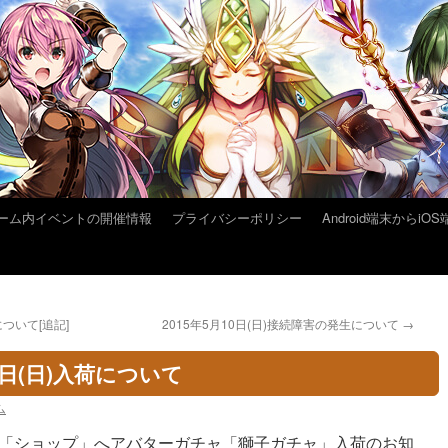
ーム内イベントの開催情報
プライバシーポリシー
Android端末から
ついて[追記]
2015年5月10日(日)接続障害の発生について
→
日(日)入荷について
ム
「ショップ」へアバターガチャ「獅子ガチャ」入荷のお知