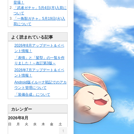
登場！
「武者ガチャ」5月4日(月)入荷に
ついて
「一角獣ガチャ」5月19日(火)入
荷について
よく読まれている記事
2026年8月アップデート＆イベ
ント情報！
「表情」と「髪型」の一覧を作
りました！～改訂第3版～
2026年7月アップデート＆イベ
ント情報！
Android版イルーナ戦記でのアカ
ウント管理について
「装備合成」について
カレンダー
2026年8月
日
月
火
水
木
金
土
1