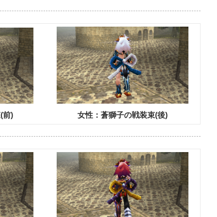
前)
女性：蒼獅子の戦装束(後)