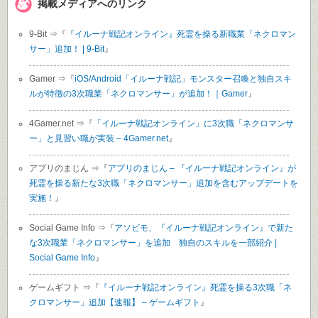
掲載メディアへのリンク
9-Bit ⇒『
『イルーナ戦記オンライン』死霊を操る新職業「ネクロマン
サー」追加！ | 9-Bit
』
Gamer ⇒『
iOS/Android「イルーナ戦記」モンスター召喚と独自スキ
ルが特徴の3次職業「ネクロマンサー」が追加！｜Gamer
』
4Gamer.net ⇒『
「イルーナ戦記オンライン」に3次職「ネクロマンサ
ー」と見習い職が実装 – 4Gamer.net
』
アプリのまじん ⇒『
アプリのまじん – 『イルーナ戦記オンライン』が
死霊を操る新たな3次職「ネクロマンサー」追加を含むアップデートを
実施！
』
Social Game Info ⇒『
アソビモ、『イルーナ戦記オンライン』で新た
な3次職業「ネクロマンサー」を追加 独自のスキルを一部紹介 |
Social Game Info
』
ゲームギフト ⇒『
『イルーナ戦記オンライン』死霊を操る3次職「ネ
クロマンサー」追加【速報】 – ゲームギフト
』