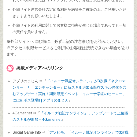
れている情報またはコンテンツについて、弊社は責任を負いません。
外部サイト運営会社の定める利用契約等をご確認の上、ご利用いただ
きますようお願いいたします。
外部サイトの利用に関してお客様に損害が生じた場合であっても一切
の責任を負いません。
※外部サイトへ進む前に、必ず上記の注意事項をお読みください。
※アクセス制限サービスをご利用のお客様は接続できない場合があり
ます。
掲載メディアへのリンク
アプリのまじん ⇒『
『イルーナ戦記オンライン』が3次職「ネクロマ
ンサー」と「エンチャンター」に新スキル追加＆既存スキル強化を含
むアップデート実施！期間限定イベント「イルーナ学園のヒーロー」
には新ボス登場!! | アプリのまじん
』
4Gamer.net ⇒『
「イルーナ戦記オンライン」，アップデートで上位職
のスキルが追加 – 4Gamer.net
』
Social Game Info ⇒『
アソビモ、『イルーナ戦記オンライン』で3次職