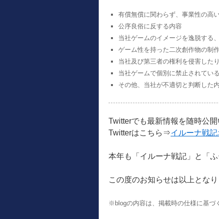
有償無償に関わらず、事業性の高
公序良俗に反する内容
当社ゲームのイメージを逸脱する
ゲーム性を持った二次創作物の制
当社及び第三者の権利を侵害した
当社ゲームで個別に禁止されてい
その他、当社が不適切と判断した
Twitterでも最新情報を随時
Twitterはこちら⇒
イルーナ戦記
本年も「イルーナ戦記」と「ふ
この度のお知らせは以上となり
※blogの内容は、掲載時の仕様に基