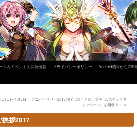
ーム内イベントの開催情報
プライバシーポリシー
Android端末から
日(日)～1月3日
アニバーサリー2016(冬)記念!「ドロップ率+50%アップキ
ャンペーン」を開催中！
→
挨拶2017