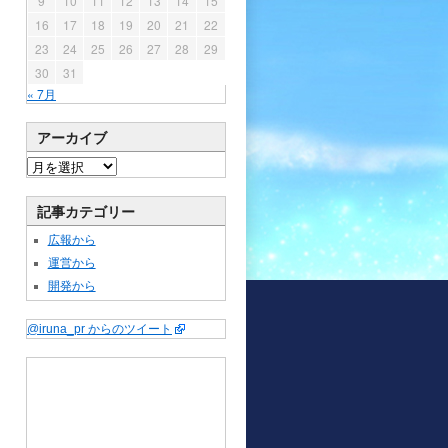
9
10
11
12
13
14
15
16
17
18
19
20
21
22
23
24
25
26
27
28
29
30
31
« 7月
アーカイブ
記事カテゴリー
広報から
運営から
開発から
@iruna_pr からのツイート