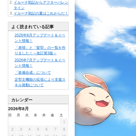
イルーナ戦記からアフターバレン
タイン
イルーナ戦記の夏はこれからだ！
よく読まれている記事
2026年8月アップデート＆イベ
ント情報！
「表情」と「髪型」の一覧を作
りました！～改訂第3版～
2026年7月アップデート＆イベ
ント情報！
「装備合成」について
定型文機能の拡張により支援ス
キル発動について
カレンダー
2026年8月
日
月
火
水
木
金
土
1
2
3
4
5
6
7
8