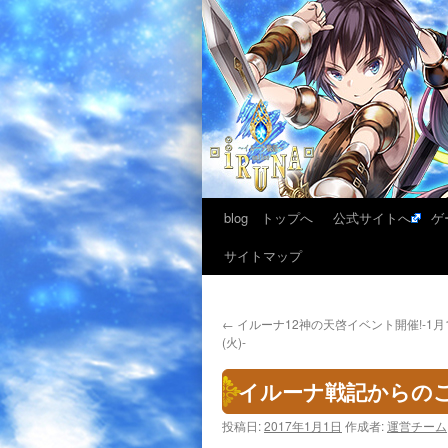
blog トップへ
公式サイトへ
ゲ
サイトマップ
←
イルーナ12神の天啓イベント開催!-1月1
(火)-
イルーナ戦記からのご
投稿日:
2017年1月1日
作成者:
運営チーム