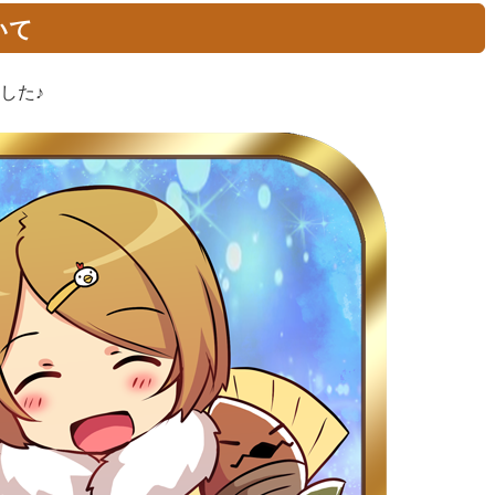
いて
した♪