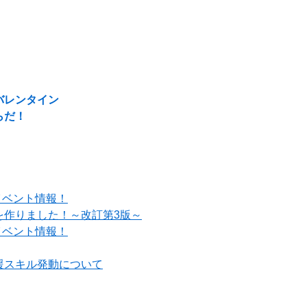
バレンタイン
らだ！
イベント情報！
を作りました！～改訂第3版～
イベント情報！
援スキル発動について