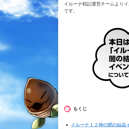
イルーナ戦記運営チームよりイ
です。
もくじ
イルーナ１２神の闇の結晶