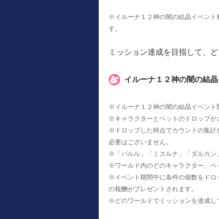
※イルーナ１２神の闇の結晶イベント報
す。
ミッション達成を目指して、ど
イルーナ１２神の闇の結晶
※イルーナ１２神の闇の結晶イベント
※キャラクターとペットのドロップが
※ドロップした時点でカウントの集計
必要はございません。
※「パルル」「ミスルナ」「ダルカン
※ワールド内のどのキャラクター、ペ
※イベント期間中に条件の個数をドロ
の報酬がプレゼントされます。
※どのワールドでミッションを達成し