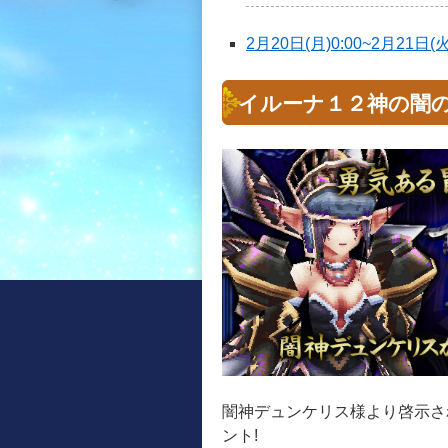
2月20日(月)0:00~2月21
イルーナ１２神の闇
闇神デュンケリス様より啓示さ
ント!