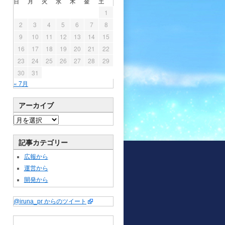
日
月
火
水
木
金
土
1
2
3
4
5
6
7
8
9
10
11
12
13
14
15
16
17
18
19
20
21
22
23
24
25
26
27
28
29
30
31
« 7月
アーカイブ
記事カテゴリー
広報から
運営から
開発から
@iruna_pr からのツイート