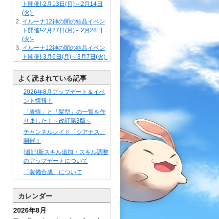
ト開催!-2月13日(月)～2月14日
(火)-
イルーナ12神の闇の結晶イベン
ト開催!-2月27日(月)～2月28日
(火)-
イルーナ12神の闇の結晶イベン
ト開催!-3月6日(月)～3月7日(火)-
よく読まれている記事
2026年8月アップデート＆イベ
ント情報！
「表情」と「髪型」の一覧を作
りました！～改訂第3版～
チャンネルレイド「シアナス」
開催！
[追記]新スキル追加・スキル調整
のアップデートについて
「装備合成」について
カレンダー
2026年8月