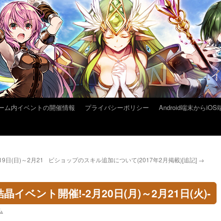
ーム内イベントの開催情報
プライバシーポリシー
Android端末から
9日(日)～2月21
ビショップのスキル追加について(2017年2月掲載)[追記]
→
イベント開催!-2月20日(月)～2月21日(火)-
ム