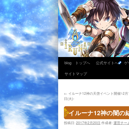
blog トップへ
公式サイトへ
ゲ
サイトマップ
←
イルーナ12神の天啓イベント開催!-2月1
日(火)-
イルーナ12神の闇の結晶
投稿日:
2017年2月20日
作成者:
運営チー