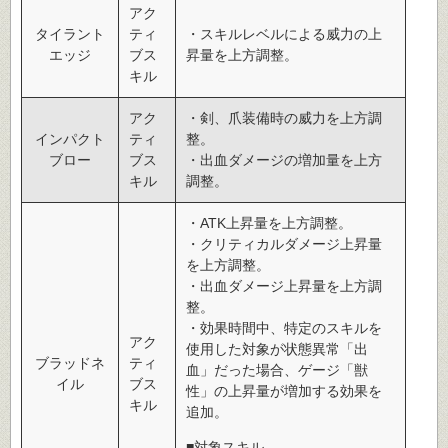
アク
タイラント
ティ
・スキルレベルによる威力の上
エッジ
ブス
昇量を上方調整。
キル
アク
・剣、爪装備時の威力を上方調
インパクト
ティ
整。
ブロー
ブス
・出血ダメージの増加量を上方
キル
調整。
・ATK上昇量を上方調整。
・クリティカルダメージ上昇量
を上方調整。
・出血ダメージ上昇量を上方調
整。
・効果時間中、特定のスキルを
アク
使用した対象が状態異常「出
ブラッドネ
ティ
血」だった場合、ゲージ「獣
イル
ブス
性」の上昇量が増加する効果を
キル
追加。
■対象スキル