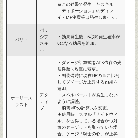
※この効果で発生したスキル
「ディボーション」のディレ
イ・MP消費等は発生しません。
パッ
シブ
・効果発生後、5秒間発生確率が
パリィ
スキ
0になる効果を追加。
ル
・ダメージ計算式をATK依存の光
属性魔法攻撃に変更。
・剣装備時に現在HPの量に比例
してダメージが上昇する効果を
追加。
アク
・スペルバーストが発生しない
ホーリース
ティ
ように調整。
ラスト
ブ
・消費MPの計算式を変更。
★使用時、スキル「ナイトウィ
ル」を習得している場合かつ対
象のターゲットを取っていた場
合、ゲージ「騎士の心」が上昇