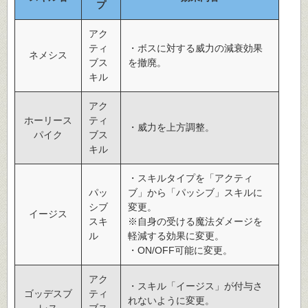
プ
アク
ティ
・ボスに対する威力の減衰効果
ネメシス
ブス
を撤廃。
キル
アク
ホーリース
ティ
・威力を上方調整。
パイク
ブス
キル
・スキルタイプを「アクティ
パッ
ブ」から「パッシブ」スキルに
シブ
変更。
イージス
スキ
※自身の受ける魔法ダメージを
ル
軽減する効果に変更。
・ON/OFF可能に変更。
アク
・スキル「イージス」が付与さ
ゴッデスブ
ティ
れないように変更。
レス
ブス