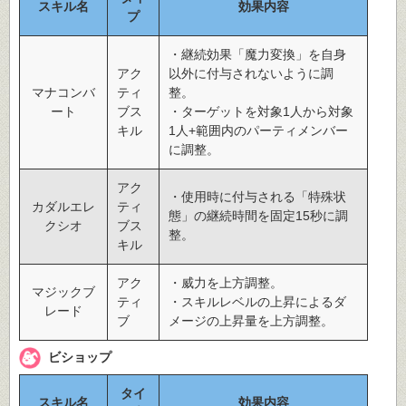
スキル名
効果内容
プ
・継続効果「魔力変換」を自身
アク
以外に付与されないように調
マナコンバ
ティ
整。
ート
ブス
・ターゲットを対象1人から対象
キル
1人+範囲内のパーティメンバー
に調整。
アク
・使用時に付与される「特殊状
カダルエレ
ティ
態」の継続時間を固定15秒に調
クシオ
ブス
整。
キル
アク
・威力を上方調整。
マジックブ
ティ
・スキルレベルの上昇によるダ
レード
ブ
メージの上昇量を上方調整。
ビショップ
タイ
スキル名
効果内容