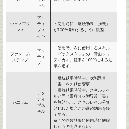
キル
アク
ヴェノマダ
ティ
・使用時に、継続効果「強襲」
ンス
ブス
が100%発動するように調整。
キル
・使用時、次に使用するスキル
アク
ファントム
「バックスタブ」の「背面クリ
ティ
ステップ
ティカル」確率を100%にする効
ブ
果を追加。
・継続効果時間中、状態異常
「毒」を無効に変更
・継続効果時間中、スキルレベ
アク
ルと同じ回数分状態異常「毒」
ティ
シエラム
を無効化し、スキルレベル分無
ブス
効化した場合この継続効果を終
キル
了する。
※この回数効果に使用時に解除
したものを含まない。