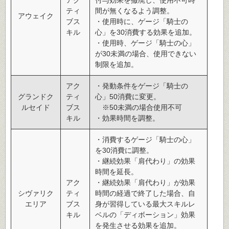
ティ
間が無くなるよう調整。
アウェイク
ブス
・使用時に、ゲージ「騎士の
キル
心」を30消費する効果を追加。
・使用時、ゲージ「騎士の心」
が30未満の場合、使用できない
制限を追加。
アク
・発動条件をゲージ「騎士の
グランドク
ティ
心」50消費に変更。
ルセイド
ブス
※50未満の場合使用不可
キル
・効果時間を調整。
・消費するゲージ「騎士の心」
を30消費に調整。
・継続効果「肩代わり」の効果
時間を延長。
アク
・継続効果「肩代わり」が効果
シヴァリク
ティ
時間の経過で終了した場合、自
エリア
ブス
身が習得している最大スキルレ
キル
ベルの「ディボーション」効果
を発生させる効果を追加。