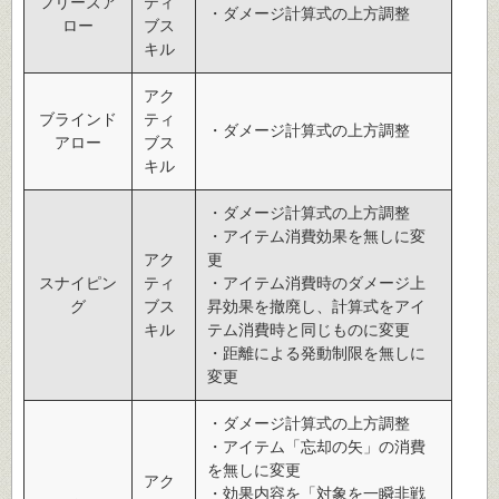
フリーズア
ティ
・ダメージ計算式の上方調整
ロー
ブス
キル
アク
ブラインド
ティ
・ダメージ計算式の上方調整
アロー
ブス
キル
・ダメージ計算式の上方調整
・アイテム消費効果を無しに変
アク
更
スナイピン
ティ
・アイテム消費時のダメージ上
グ
ブス
昇効果を撤廃し、計算式をアイ
キル
テム消費時と同じものに変更
・距離による発動制限を無しに
変更
・ダメージ計算式の上方調整
・アイテム「忘却の矢」の消費
を無しに変更
アク
・効果内容を「対象を一瞬非戦