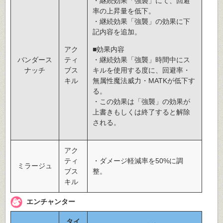
・継続効果「強襲」にて、回避
率の上昇量を低下。
・継続効果「強襲」の効果に下
記内容を追加。
アク
■効果内容
バンダース
ティ
・継続効果「強襲」時間中にス
ナッチ
ブス
キルを使用する度に、回避率・
キル
無属性魔法威力・MATKが低下す
る。
・この効果は「強襲」の効果が
上書きもしくは終了すると解除
される。
アク
ティ
・ダメージ軽減率を50%に調
ミラージュ
ブス
整。
キル
エンチャンター
タイ