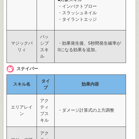
・インパクトブロー
・スラッシュネイル
・タイラントエッジ
パッ
マジックパ
シブ
・効果発生後、5秒間発生確率が
リィ
スキ
0になる効果を追加。
ル
スナイパー
タイ
スキル名
効果内容
プ
アク
エリアレイ
ティ
・ダメージ計算式の上方調整
ン
ブス
キル
アク