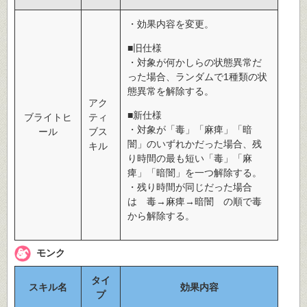
・効果内容を変更。
■旧仕様
・対象が何かしらの状態異常だ
った場合、ランダムで1種類の状
態異常を解除する。
アク
■新仕様
ブライトヒ
ティ
・対象が「毒」「麻痺」「暗
ール
ブス
闇」のいずれかだった場合、残
キル
り時間の最も短い「毒」「麻
痺」「暗闇」を一つ解除する。
・残り時間が同じだった場合
は 毒→麻痺→暗闇 の順で毒
から解除する。
モンク
タイ
スキル名
効果内容
プ