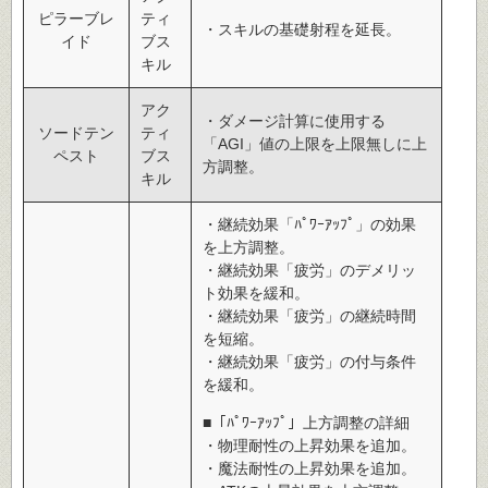
ピラーブレ
ティ
・スキルの基礎射程を延長。
イド
ブス
キル
アク
・ダメージ計算に使用する
ソードテン
ティ
「AGI」値の上限を上限無しに上
ペスト
ブス
方調整。
キル
・継続効果「ﾊﾟﾜｰｱｯﾌﾟ」の効果
を上方調整。
・継続効果「疲労」のデメリッ
ト効果を緩和。
・継続効果「疲労」の継続時間
を短縮。
・継続効果「疲労」の付与条件
を緩和。
■「ﾊﾟﾜｰｱｯﾌﾟ」上方調整の詳細
・物理耐性の上昇効果を追加。
・魔法耐性の上昇効果を追加。