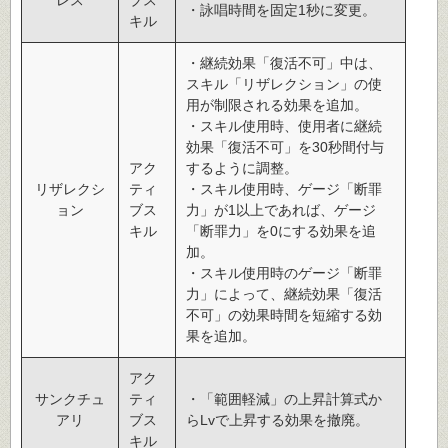
・詠唱時間を固定1秒に変更。
キル
・継続効果「復活不可」中は、
スキル「リザレクション」の使
用が制限される効果を追加。
・スキル使用時、使用者に継続
効果「復活不可」を30秒間付与
アク
するように調整。
リザレクシ
ティ
・スキル使用時、ゲージ「断罪
ョン
ブス
力」が1以上であれば、ゲージ
キル
「断罪力」を0にする効果を追
加。
・スキル使用時のゲージ「断罪
力」によって、継続効果「復活
不可」の効果時間を短縮する効
果を追加。
アク
サンクチュ
ティ
・「範囲軽減」の上昇計算式か
アリ
ブス
らLvで上昇する効果を撤廃。
キル