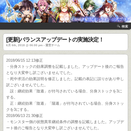
検索
[更新]バランスアップデートの実施決定！
6月 6th, 2018 @ 06:00 pm › 運営チーム
2018/06/15 12:13修正
・分身ストックの効果調整を記載しました。アップデート後のご報告
となり大変申し訳ございませんでした。
・死中求活の効果説明を修正しました。記載の表記に誤りがあり申し
訳ございませんでした。
誤：継続効果「陰遁」が付与されている場合、分身ストックを3に
する。
正：継続効果「陰遁」「陽遁」が付与されている場合、分身ストッ
クを3にする。
2018/06/13 21:30修正
・モンスター側の状態異常継続条件の調整を記載しました。アップデ
ート後のご報告となり大変申し訳ございませんでした。