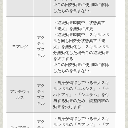
※この回数効果に使用時に解除
したものを含まない。
・継続効果時間中、状態異常
「発火」を無効に変更
・継続効果時間中、スキルレベ
アク
ルと同じ回数分状態異常「発
ティ
ヨアレグ
火」を無効化し、スキルレベル
ブス
分無効化した場合この継続効果
キル
を終了する。
※この回数効果に使用時に解除
したものを含まない。
・自身が習得している最大スキ
アク
ルレベルの「エネシス」・「ナ
アンチウィ
ティ
ハトアイ」・「シエラム」を付
ルス
ブス
与する効果のため、調整内容の
キル
効果を受けます。
・自身が習得している最大スキ
アク
ルレベルの「ヨアレグ」・「ア
キュアディ
ティ