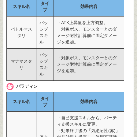
タイ
スキル名
効果内容
プ
パッ
・ATK上昇量を上方調整。
バトルマス
シブ
・対象ボス、モンスターとのダ
タリ
スキ
メージ耐性計算前に固定ダメー
ル
ジを追加。
パッ
・対象ボス、モンスターとのダ
マナマスタ
シブ
メージ耐性計算前に固定ダメー
リ
スキ
ジを追加。
ル
パラディン
タイ
スキル名
効果内容
プ
・自己支援スキルから、パーテ
ィ支援スキルに変更。
・効果終了後の「気絶耐性(赤)」
アク
付与効果を撤廃し、使用不可時