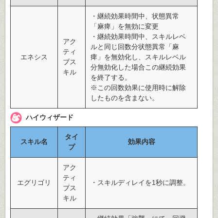
・継続効果時間中、状態異常
「麻痺」を無効に変更
・継続効果時間中、スキルレベ
アク
ルと同じ回数分状態異常「麻
ティ
エネシス
痺」を無効化し、スキルレベル
ブス
分無効化した場合この継続効果
キル
を終了する。
※この回数効果に使用時に解除
したものを含まない。
ハイウィザード
タイ
スキル名
効果内容
プ
アク
ティ
エグリゴリ
・スキルディレイを1秒に調整。
ブス
キル