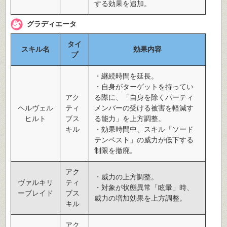
する効果を追加。
グラディエータ
タイ
スキル名
効果内容
プ
・継続時間を延長。
・自身がターゲットを持ってい
アク
る際に、「自身を除くパーティ
ヘルヴェル
ティ
メンバーの受ける被害を軽減す
ヒルト
ブス
る能力」を上方調整。
キル
・効果時間中、スキル「ソード
テンペスト」の威力が低下する
制限を撤廃。
アク
・威力の上方調整。
ヴァルキリ
ティ
・対象が状態異常「眩暈」時、
ーブレイド
ブス
威力の増加効果を上方調整。
キル
アク