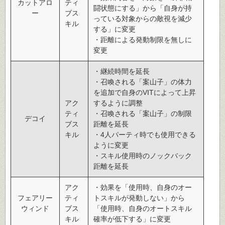
カットアロ
ティ
闘状態にする」から「自身が持
ー
ブス
っている対象からの敵視を減少
キル
する」に変更
・距離による発動制限を無しに
変更
・継続時間を延長
・召喚される「案山子」の体力
を追加で自身のVITによって上昇
アク
するように調整
ティ
・召喚される「案山子」の制限
デコイ
ブス
距離を延長
キル
・4人パーティ時でも使用できる
ように変更
・スキル使用時のノックバック
距離を延長
アク
・効果を「使用時、自身のオー
フェアリー
ティ
トスキルが発動しない」から
ウィンド
ブス
「使用時、自身のオートスキル
キル
確率が低下する」に変更