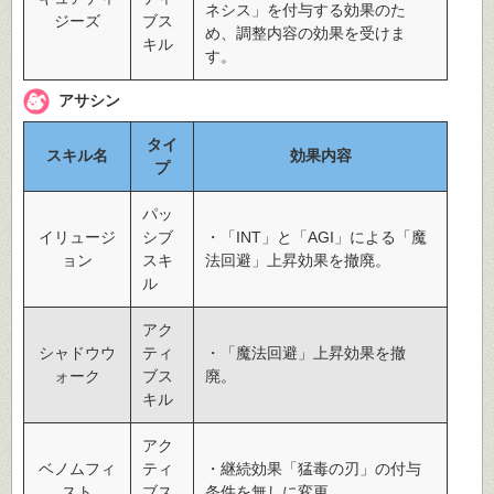
ネシス」を付与する効果のた
ジーズ
ブス
め、調整内容の効果を受けま
キル
す。
アサシン
タイ
スキル名
効果内容
プ
パッ
イリュージ
シブ
・「INT」と「AGI」による「魔
ョン
スキ
法回避」上昇効果を撤廃。
ル
アク
シャドウウ
ティ
・「魔法回避」上昇効果を撤
ォーク
ブス
廃。
キル
アク
ベノムフィ
ティ
・継続効果「猛毒の刃」の付与
スト
ブス
条件を無しに変更。