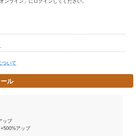
オンライン」にログインしてください。
ト
について
ュール
%アップ
値+500%アップ