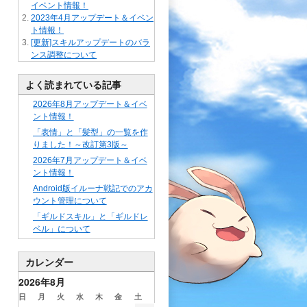
イベント情報！
2023年4月アップデート＆イベン
ト情報！
[更新]スキルアップデートのバラ
ンス調整について
よく読まれている記事
2026年8月アップデート＆イベ
ント情報！
「表情」と「髪型」の一覧を作
りました！～改訂第3版～
2026年7月アップデート＆イベ
ント情報！
Android版イルーナ戦記でのアカ
ウント管理について
「ギルドスキル」と「ギルドレ
ベル」について
カレンダー
2026年8月
日
月
火
水
木
金
土