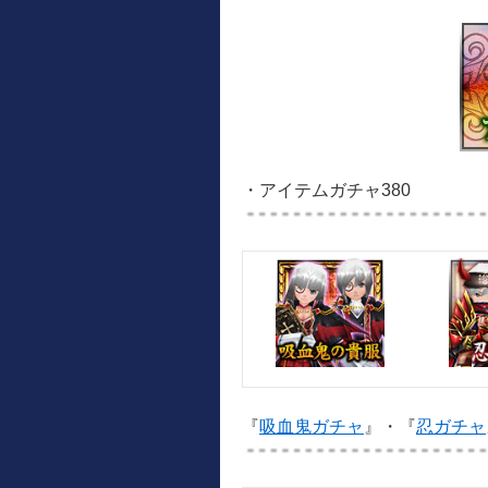
・アイテムガチャ380
『
吸血鬼ガチャ
』・『
忍ガチャ