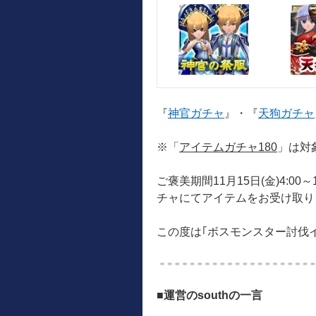
『
神官ガチャ
』・『
天狗ガチャ
※「
アイテムガチャ180
」は対
ご褒美期間11月15日(金)4:00
チャにてアイテムをお受け取り
この度は｢ボスモンスター討伐
■運営のsouthの一言