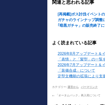
関連と思われる記事
[再掲載]ボス討伐イベントの
ガチャのラインナップ調整に
｢暗黒ガチャ」の販売終了に
よく読まれている記事
2026年8月アップデート＆
「表情」と「髪型」の一覧
2026年7月アップデート＆
「装備合成」について
定型文機能の拡張により支
カテゴリー:
運営から
パーマリンク
←
「オータムパック」再入荷について