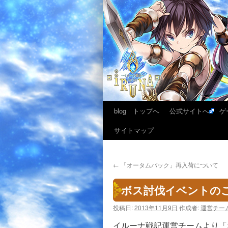
blog トップへ
公式サイトへ
ゲ
サイトマップ
←
「オータムパック」再入荷について
ボス討伐イベントのご
投稿日:
2013年11月9日
作成者:
運営チー
イルーナ戦記運営チームより「