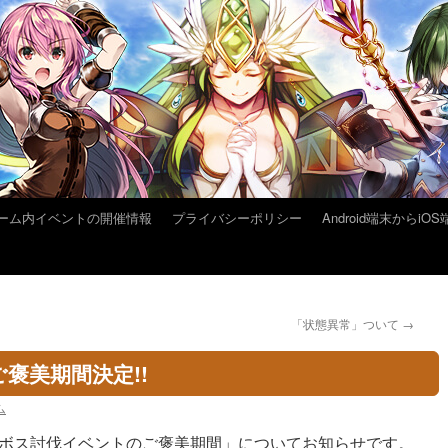
ーム内イベントの開催情報
プライバシーポリシー
Android端末から
「状態異常」ついて
→
褒美期間決定!!
ム
ボス討伐イベントのご褒美期間」についてお知らせです。