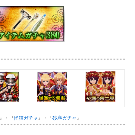
』・『
怪猫ガチャ
』・『
砂塵ガチャ
』