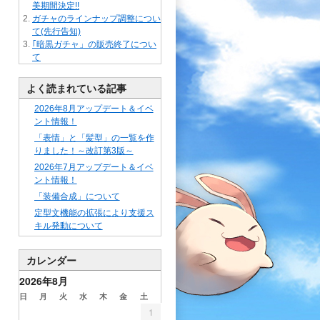
美期間決定!!
ガチャのラインナップ調整につい
て(先行告知)
｢暗黒ガチャ」の販売終了につい
て
よく読まれている記事
2026年8月アップデート＆イベ
ント情報！
「表情」と「髪型」の一覧を作
りました！～改訂第3版～
2026年7月アップデート＆イベ
ント情報！
「装備合成」について
定型文機能の拡張により支援ス
キル発動について
カレンダー
2026年8月
日
月
火
水
木
金
土
1