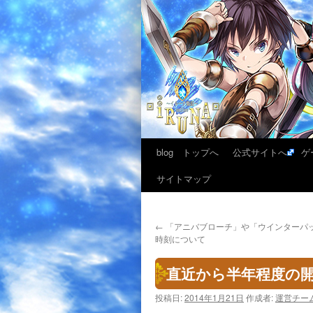
blog トップへ
公式サイトへ
ゲ
サイトマップ
←
「アニバブローチ」や「ウインターパ
時刻について
直近から半年程度の
投稿日:
2014年1月21日
作成者:
運営チー