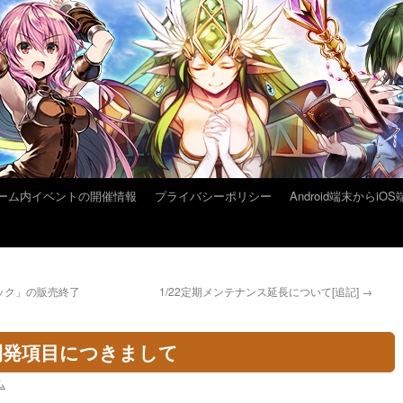
ーム内イベントの開催情報
プライバシーポリシー
Android端末から
ック」の販売終了
1/22定期メンテナンス延長について[追記]
→
開発項目につきまして
ム