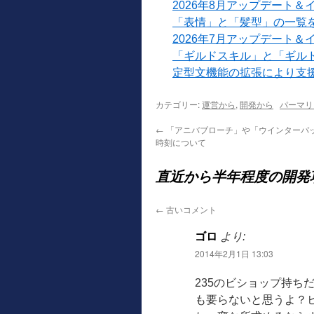
2026年8月アップデート＆
「表情」と「髪型」の一覧
2026年7月アップデート＆
「ギルドスキル」と「ギル
定型文機能の拡張により支
カテゴリー:
運営から
,
開発から
パーマリ
←
「アニバブローチ」や「ウインターパ
時刻について
直近から半年程度の開発
←
古いコメント
ゴロ
より:
2014年2月1日 13:03
235のビショップ持ち
も要らないと思うよ？