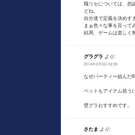
職リセについては、勿
どね。
自分達で定義を決めす
まぁ色々な事を言って
結局、ゲームは楽しく
グラグラ
より:
2014年2月3日 02:26
なぜパーティー組んだ
ペットもアイテム拾う
壁グラおすすめです。
さたま
より: