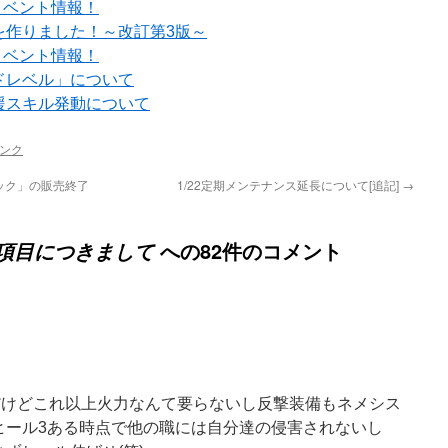
イベント情報！
を作りました！～改訂第3版～
イベント情報！
ドレベル」について
援スキル発動について
ンク
ック」の販売終了
1/22定期メンテナンス延長について[追記]
→
への82件のコメント
項目につきまして
だけどこれ以上火力なんて要らないし反撃装備もネメシス
ヒール3ある時点で他の職には自分達の侵害されないし