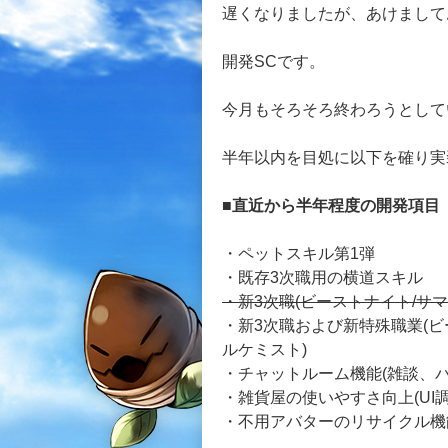
遅くなりましたが、あけまして
開発SCです。
今月もそろそろ終わろうとして
半年以内を目処に以下を確り実
■直近から半年程度の開発項目
・ペットスキル第1弾
・既存3次職用の横道スキル
・新3次職(ビーストナイト/サ
・新3次職および新特殊職業(ビ
ルケミスト)
・チャットルーム機能(雑談、
・雑貨屋の使いやすさ向上(UI
・不用アバターのリサイクル機