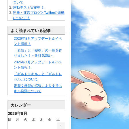
ついて
連動テスト実施中！
開発・運営ブログとTwitterの連動
について！
よく読まれている記事
2026年8月アップデート＆イベ
ント情報！
「表情」と「髪型」の一覧を作
りました！～改訂第3版～
2026年7月アップデート＆イベ
ント情報！
「ギルドスキル」と「ギルドレ
ベル」について
定型文機能の拡張により支援ス
キル発動について
カレンダー
2026年8月
日
月
火
水
木
金
土
1