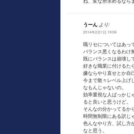
ね、変な所求めるならま
うーん
より:
2014年2月1日 19:06
職リセについてはあっ
バランス悪くなるわけ
既にバランスは崩壊し
好きな職業に付けるた
嫌ならやり直せとか自
今まで散々レベル上げ
なもんじゃないの。
効率重視な人ばっかじ
ると良いと思うけど。
そんなの分かってるか
時間無制限にある訳じ
色んなやり方、試し方
なと思う。