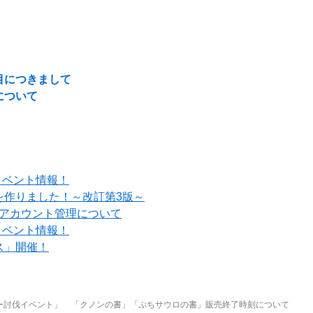
目につきまして
について
イベント情報！
を作りました！～改訂第3版～
でのアカウント管理について
イベント情報！
ス」開催！
ー討伐イベント」
「クノンの書」「ぷちサウロの書」販売終了時刻について