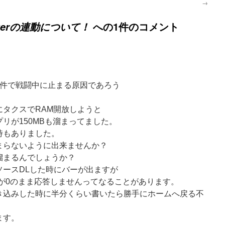
→
への1件のコメント
terの連動について！
の件で戦闘中に止まる原因であろう
。
にタクスでRAM開放しようと
リが150MBも溜まってました。
時もありました。
まらないように出来ませんか？
溜まるんでしょうか？
ソースDLした時にバーが出ますが
ーが0のまま応答しませんってなることがあります。
き込みした時に半分くらい書いたら勝手にホームへ戻る不
ます。