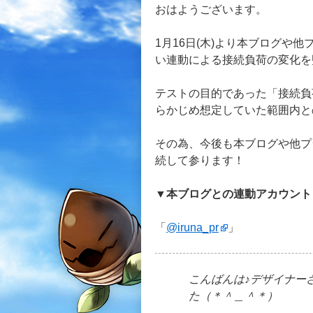
おはようございます。
1月16日(木)より本ブログや他
い連動による接続負荷の変化を
テストの目的であった「接続負
らかじめ想定していた範囲内と
その為、今後も本ブログや他プラ
続して参ります！
▼本ブログとの連動アカウント
「
@iruna_pr
」
こんばんは♪デザイナー
た（＊＾＿＾＊）