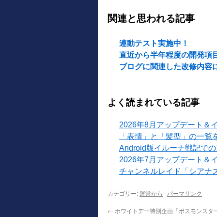
関連と思われる記事
連動テスト実施中！
直近から半年程度の開発項
ブログに関連した改修内容
よく読まれている記事
2026年8月アップデート＆
「表情」と「髪型」の一覧
Android版イルーナ戦記
2026年7月アップデート＆
チャンネルレイド「シアナ
カテゴリー:
運営から
パーマリンク
←
ホワイトデー特別企画「ボスモンスタ