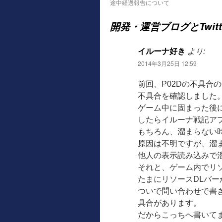
途中経過報告について
開発・運営ブログとTwit
イルーナ好き
より:
2014年3月25日 12:59
前回、P02Dの不具合
不具合を確認しました
ゲーム中に固まった後
したらイルーナ戦記アプ
もちろん、溜まらない
原因は不明ですが、溜
他人の表示読み込みで
それと、ゲーム内でリ
たまにリソースDLバ
ついで問い合わせで書
具合があります。
だからこっちへ書いて