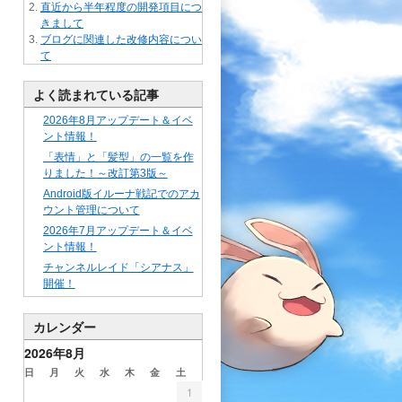
直近から半年程度の開発項目につ
きまして
ブログに関連した改修内容につい
て
よく読まれている記事
2026年8月アップデート＆イベ
ント情報！
「表情」と「髪型」の一覧を作
りました！～改訂第3版～
Android版イルーナ戦記でのアカ
ウント管理について
2026年7月アップデート＆イベ
ント情報！
チャンネルレイド「シアナス」
開催！
カレンダー
2026年8月
日
月
火
水
木
金
土
1