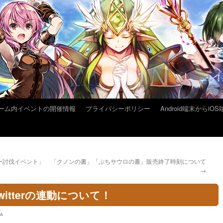
ーム内イベントの開催情報
プライバシーポリシー
Android端末から
ー討伐イベント」
「クノンの書」「ぷちサウロの書」販売終了時刻について
→
itterの連動について！
ム