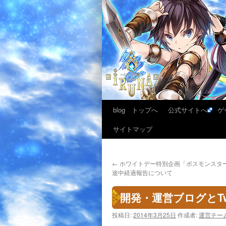
blog トップへ
公式サイトへ
ゲ
サイトマップ
←
ホワイトデー特別企画「ボスモンスタ
途中経過報告について
開発・運営ブログとTw
投稿日:
2014年3月25日
作成者:
運営チー