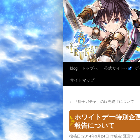
blog トップへ
公式サイトへ
ゲ
サイトマップ
←
「獅子ガチャ」の販売終了について
ホワイトデー特別企
報告について
投稿日:
2014年3月24日
作成者:
運営チー