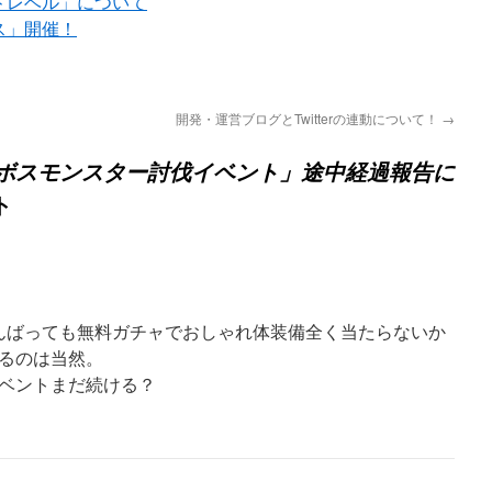
ドレベル」について
ス」開催！
開発・運営ブログとTwitterの連動について！
→
ボスモンスター討伐イベント」途中経過報告に
ト
んばっても無料ガチャでおしゃれ体装備全く当たらないか
減るのは当然。
イベントまだ続ける？