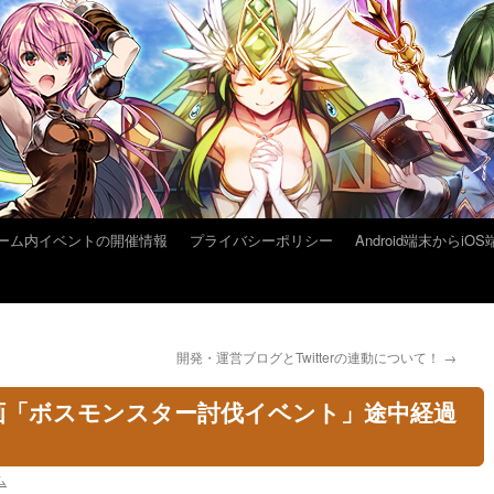
ーム内イベントの開催情報
プライバシーポリシー
Android端末から
開発・運営ブログとTwitterの連動について！
→
画「ボスモンスター討伐イベント」途中経過
ム