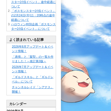
スター討伐イベント」途中経過に
ついて
「ボスモンスター討伐イベント」
の2月24日(月)11：20時点の途中
経過について
ハロウィン特別企画「ボスモンス
ター討伐イベント」について
よく読まれている記事
2026年8月アップデート＆イベ
ント情報！
「表情」と「髪型」の一覧を作
りました！～改訂第3版～
2026年7月アップデート＆イベ
ント情報！
「ギルドスキル」と「ギルドレ
ベル」について
チャンネルレイド「シアナス」
開催！
カレンダー
2026年8月