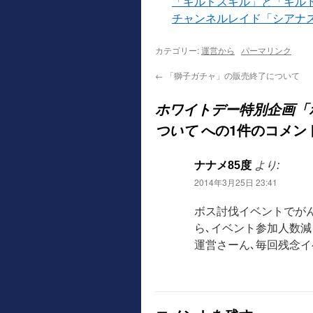
「ギルドスキル」と「ギル
チャンネルレイド「シアナ
カテゴリー:
運営から
パーマリンク
←
「獅子ガチャ」の販売終了について
ホワイトデー特別企画「
への1件のコメン
ついて
ナナメ85度
より:
2014年3月25日 23:41
ボス討伐イベントでが
ら､イベント参加人数
運営さーん､毎回残念