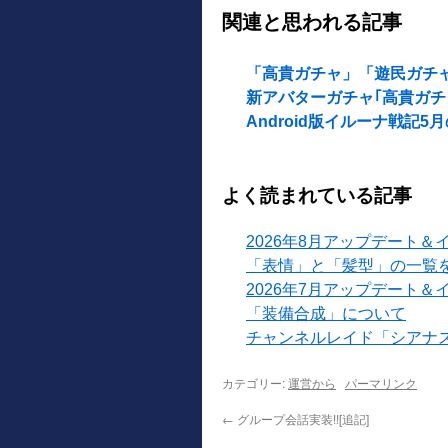
関連と思われる記事
「高貴ガチャ」「遊民ガチャ」「
新アバターガチャ｢高貴ガ
Android版イルーナ戦記
よく読まれている記事
2026年8月アップデート＆
「表情」と「髪型」の一覧
2026年7月アップデート＆
「装備合成」について
チャンネルレイド「シアナ
カテゴリー:
運営から
パーマリンク
←
グループ会話実装!![追記]