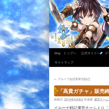
blog トップへ
公式サイトへ
ゲ
サイトマップ
←
グループ会話実装!![追記]
「高貴ガチャ」販売
投稿日:
2014年4月8日
作成者:
運営チーム
イルーナ戦記運営チームより「