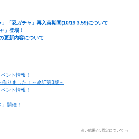
忍ガチャ」再入荷期間(10/19 3:59)について
チャ」登場！
5月の更新内容について
イベント情報！
を作りました！～改訂第3版～
イベント情報！
ス」開催！
占い結果☆5固定について
→