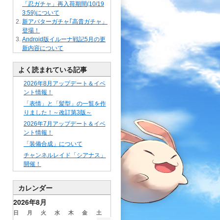
「忍ガチャ」再入荷期間(10/19
3:59)について
新アバターガチャ｢高貴ガチャ」
登場！
Android版イルーナ戦記5月の更
新内容について
よく読まれている記事
2026年8月アップデート＆イベ
ント情報！
「表情」と「髪型」の一覧を作
りました！～改訂第3版～
2026年7月アップデート＆イベ
ント情報！
「装備合成」について
チャンネルレイド「シアナス」
開催！
カレンダー
2026年8月
日
月
火
水
木
金
土