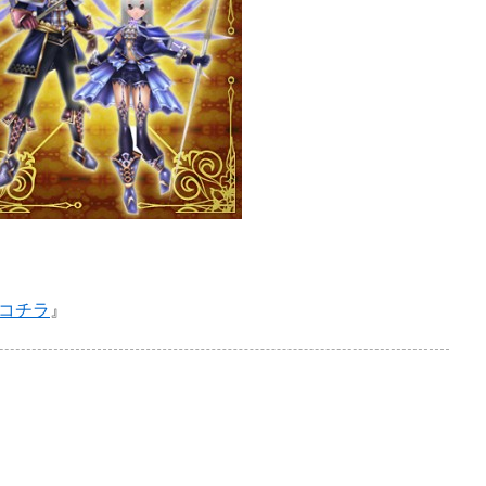
コチラ
』