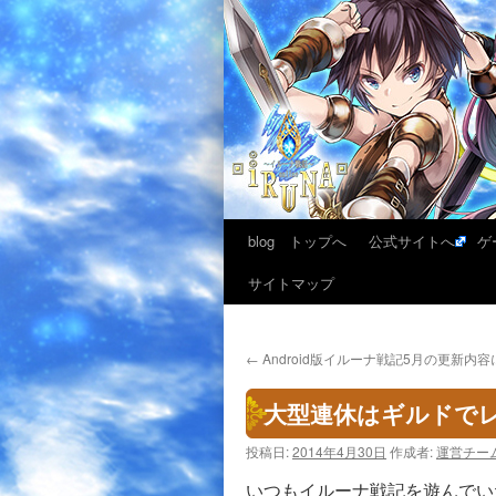
blog トップへ
公式サイトへ
ゲ
サイトマップ
←
Android版イルーナ戦記5月の更新内
大型連休はギルドで
投稿日:
2014年4月30日
作成者:
運営チー
いつもイルーナ戦記を遊んでい