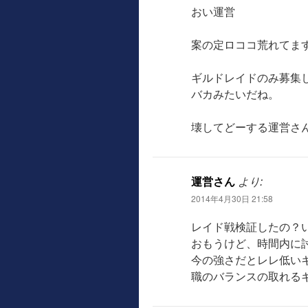
おい運営
案の定ロココ荒れてま
ギルドレイドのみ募集
バカみたいだね。
壊してどーする運営さ
運営さん
より:
2014年4月30日 21:58
レイド戦検証したの？
おもうけど、時間内に
今の強さだとレレ低い
職のバランスの取れる