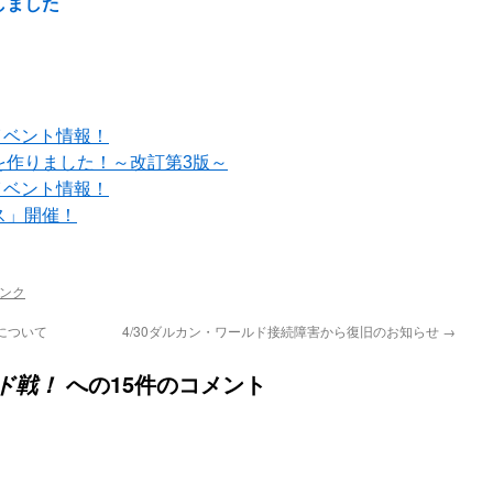
しました
イベント情報！
を作りました！～改訂第3版～
イベント情報！
ス」開催！
ンク
容について
4/30ダルカン・ワールド接続障害から復旧のお知らせ
→
への15件のコメント
ド戦！