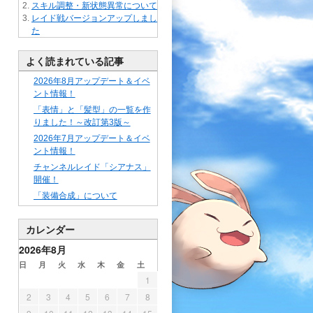
スキル調整・新状態異常について
レイド戦バージョンアップしまし
た
よく読まれている記事
2026年8月アップデート＆イベ
ント情報！
「表情」と「髪型」の一覧を作
りました！～改訂第3版～
2026年7月アップデート＆イベ
ント情報！
チャンネルレイド「シアナス」
開催！
「装備合成」について
カレンダー
2026年8月
日
月
火
水
木
金
土
1
2
3
4
5
6
7
8