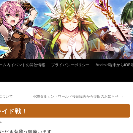
ーム内イベントの開催情報
プライバシーポリシー
Android端末から
容について
4/30ダルカン・ワールド接続障害から復旧のお知らせ
→
レイド戦！
ム
ただき有難う御座います。