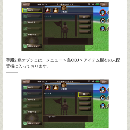
手順2
:島オブジェは、メニュー > 島OBJ > アイテム欄右の未配
置欄に入っております。
―――