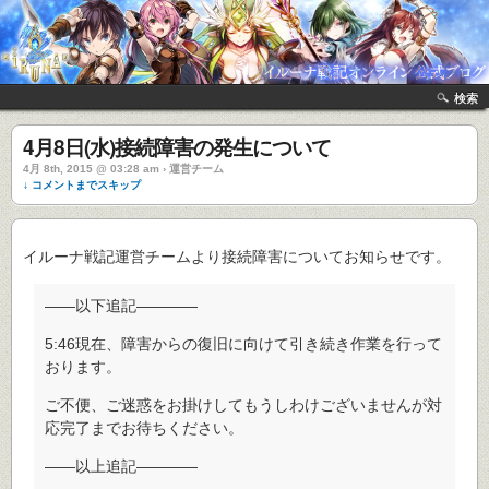
検索
4月8日(水)接続障害の発生について
4月 8th, 2015 @ 03:28 am › 運営チーム
↓ コメントまでスキップ
イルーナ戦記運営チームより接続障害についてお知らせです。
――以下追記――――
5:46現在、障害からの復旧に向けて引き続き作業を行って
おります。
ご不便、ご迷惑をお掛けしてもうしわけございませんが対
応完了までお待ちください。
――以上追記――――